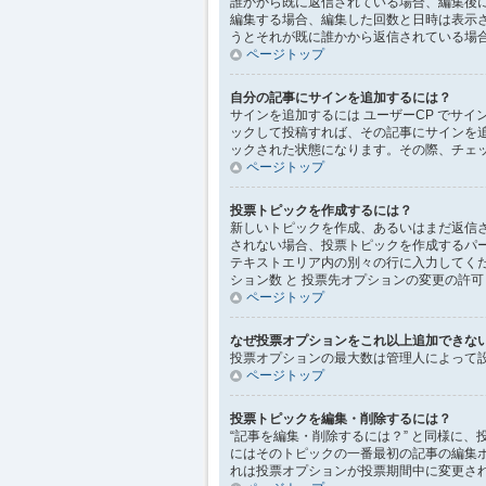
誰かから既に返信されている場合、編集後
編集する場合、編集した回数と日時は表示さ
うとそれが既に誰かから返信されている場
ページトップ
自分の記事にサインを追加するには？
サインを追加するには ユーザーCP でサイ
ックして投稿すれば、その記事にサインを追加で
ックされた状態になります。その際、チェ
ページトップ
投票トピックを作成するには？
新しいトピックを作成、あるいはまだ返信さ
されない場合、投票トピックを作成するパ
テキストエリア内の別々の行に入力してくだ
ション数 と 投票先オプションの変更の許可
ページトップ
なぜ投票オプションをこれ以上追加できな
投票オプションの最大数は管理人によって
ページトップ
投票トピックを編集・削除するには？
“記事を編集・削除するには？” と同様に
にはそのトピックの一番最初の記事の編集
れは投票オプションが投票期間中に変更さ