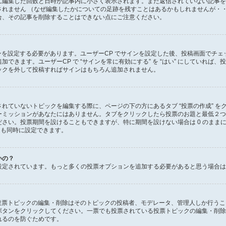
に編集した回数と日時が記事内に小さく表示されます。まだ返信されていない記事を
れません （なぜ編集したかについての足跡を残すことはあるかもしれませんが・・
合、その記事を削除することはできない点にご注意ください。
ンを設定する必要があります。ユーザーCP でサインを設定した後、投稿画面でチェッ
きます。ユーザーCP で “サインを常に有効にする” を “はい” にしていれば、投
ックを外して投稿すればサインはもちろん追加されません。
れていないトピックを編集する際に、ページの下の方にあるタブ “投票の作成” を
ーミッションがあなたにはありません。タブをクリックしたら投票のお題と最低２つ
さい。投票期間を設けることもできますが、特に期間を設けない場合は 0 のまま
 も同時に設定できます。
いの？
設定されています。もっと多くの投票オプションを追加する必要があると思う場合は
、投票トピックの編集・削除はそのトピックの投稿者、モデレータ、管理人しか行う
ボタンをクリックしてください。一票でも投票されている投票トピックの編集・削除
れるのを防ぐためです。