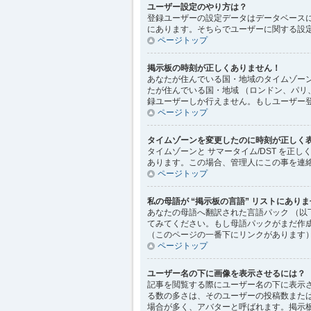
ユーザー設定のやり方は？
登録ユーザーの設定データはデータベースに
にあります。そちらでユーザーに関する設
ページトップ
掲示板の時刻が正しくありません！
あなたが住んでいる国・地域のタイムゾーン
たが住んでいる国・地域 （ロンドン、パリ
録ユーザーしか行えません。もしユーザー
ページトップ
タイムゾーンを変更したのに時刻が正しく
タイムゾーンと サマータイム/DST を
あります。この場合、管理人にこの事を連
ページトップ
私の母語が “掲示板の言語” リストにあり
あなたの母語へ翻訳された言語パック （以
てみてください。もし母語パックがまだ作成さ
（このページの一番下にリンクがあります）
ページトップ
ユーザー名の下に画像を表示させるには？
記事を閲覧する際にユーザー名の下に表示
る数の多さは、そのユーザーの投稿数また
場合が多く、アバターと呼ばれます。掲示