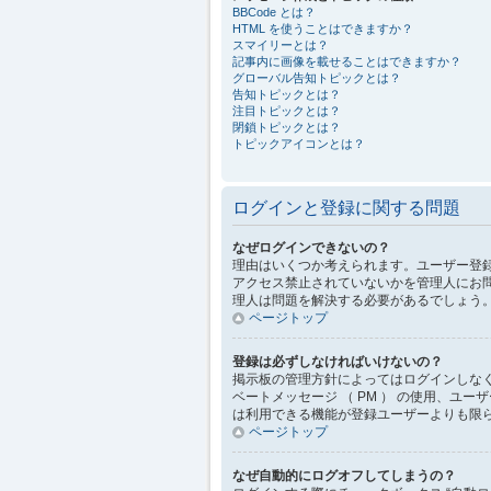
BBCode とは？
HTML を使うことはできますか？
スマイリーとは？
記事内に画像を載せることはできますか？
グローバル告知トピックとは？
告知トピックとは？
注目トピックとは？
閉鎖トピックとは？
トピックアイコンとは？
ログインと登録に関する問題
なぜログインできないの？
理由はいくつか考えられます。ユーザー登
アクセス禁止されていないかを管理人にお
理人は問題を解決する必要があるでしょう
ページトップ
登録は必ずしなければいけないの？
掲示板の管理方針によってはログインしな
ベートメッセージ （ PM ） の使用、
は利用できる機能が登録ユーザーよりも限
ページトップ
なぜ自動的にログオフしてしまうの？