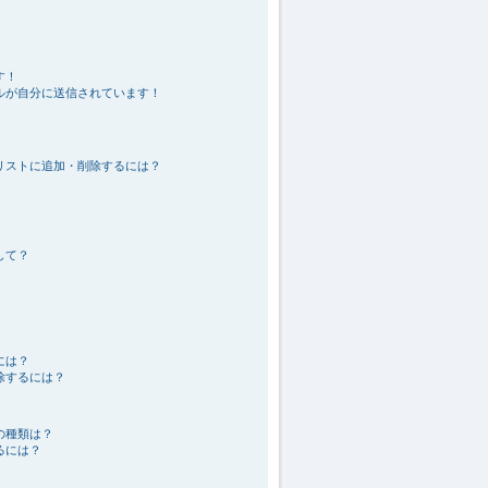
！
す！
ルが自分に送信されています！
リストに追加・削除するには？
して？
には？
除するには？
の種類は？
るには？