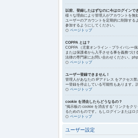
以前、登録したはずなのに今はログインで
様々な理由により管理人がアカウントを無
ユーザーのアカウントを定期的に削除する
参加するようにしてください。
ページトップ
COPPA とは？
COPPA （児童オンライン・プライバシ
または保護者から入手させる事を義務づけ
法律の専門家にお問い合わせください。php
ページトップ
ユーザー登録できません！
管理人があなたの IPアドレス をアクセ
ー登録を停止している可能性もあります。
ページトップ
cookie を消去したらどうなるの？
“掲示板の cookie を消去する” リンクを
るためのものです。もしログインまたはログ
ページトップ
ユーザー設定