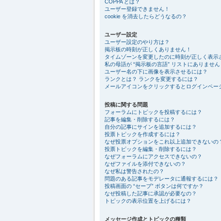
COPPA とは？
ユーザー登録できません！
cookie を消去したらどうなるの？
ユーザー設定
ユーザー設定のやり方は？
掲示板の時刻が正しくありません！
タイムゾーンを変更したのに時刻が正しく表示
私の母語が “掲示板の言語” リストにありません
ユーザー名の下に画像を表示させるには？
ランクとは？ ランクを変更するには？
メールアイコンをクリックするとログインペー
投稿に関する問題
フォーラムにトピックを投稿するには？
記事を編集・削除するには？
自分の記事にサインを追加するには？
投票トピックを作成するには？
なぜ投票オプションをこれ以上追加できないの
投票トピックを編集・削除するには？
なぜフォーラムにアクセスできないの？
なぜファイルを添付できないの？
なぜ私は警告されたの？
問題のある記事をモデレータに通報するには？
投稿画面の “セーブ” ボタンは何ですか？
なぜ投稿した記事に承認が必要なの？
トピックの表示位置を上げるには？
メッセージ作成とトピックの種類