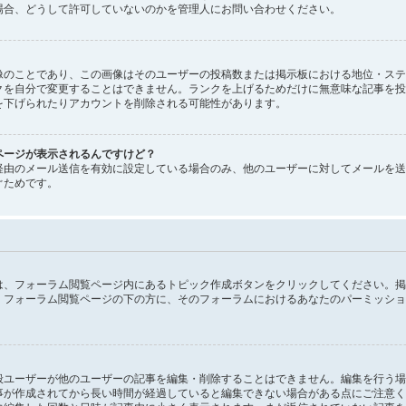
場合、どうして許可していないのかを管理人にお問い合わせください。
像のことであり、この画像はそのユーザーの投稿数または掲示板における地位・ステ
クを自分で変更することはできません。ランクを上げるためだけに無意味な記事を投
を下げられたりアカウントを削除される可能性があります。
ページが表示されるんですけど？
経由のメール送信を有効に設定している場合のみ、他のユーザーに対してメールを送
ぐためです。
は、フォーラム閲覧ページ内にあるトピック作成ボタンをクリックしてください。掲
。フォーラム閲覧ページの下の方に、そのフォーラムにおけるあなたのパーミッショ
般ユーザーが他のユーザーの記事を編集・削除することはできません。編集を行う場
事が作成されてから長い時間が経過していると編集できない場合がある点にご注意く