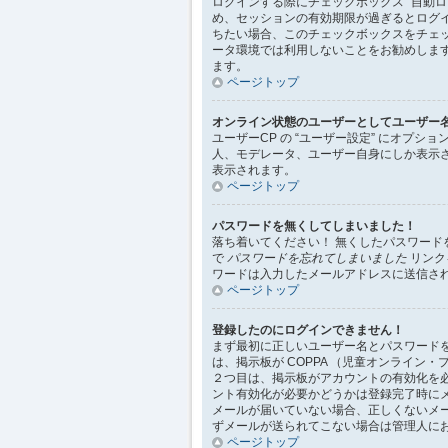
ログインする際にチェックボックス “自動
め、セッションの有効期限が過ぎるとログ
ちたい場合、このチェックボックスをチェ
ータ環境では利用しないことをお勧めしま
ます。
ページトップ
オンライン状態のユーザーとしてユーザー
ユーザーCP の “ユーザー設定” にオプシ
人、モデレータ、ユーザー自身にしか表示
表示されます。
ページトップ
パスワードを無くしてしまいました！
落ち着いてください！ 無くしたパスワー
で
パスワードを忘れてしまいました
リンク
ワードは入力したメールアドレスに送信さ
ページトップ
登録したのにログインできません！
まず最初に正しいユーザー名とパスワード
は、掲示板が COPPA （児童オンライ
２つ目は、掲示板がアカウントの有効化を
ント有効化が必要かどうかは登録完了時に
メールが届いていない場合、正しくないメ
ずメールが送られてこない場合は管理人に
ページトップ