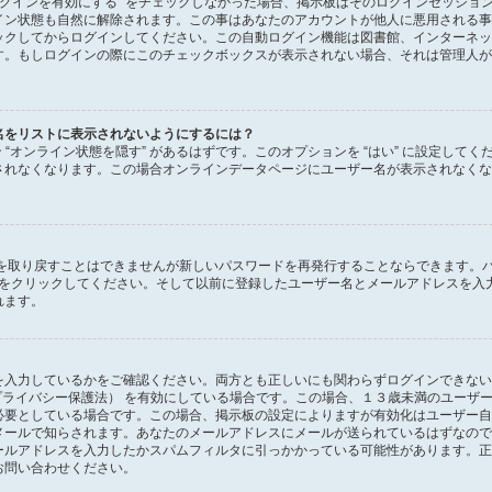
ログインを有効にする” をチェックしなかった場合、掲示板はそのログインセッショ
イン状態も自然に解除されます。この事はあなたのアカウントが他人に悪用される事
ックしてからログインしてください。この自動ログイン機能は図書館、インターネッ
す。もしログインの際にこのチェックボックスが表示されない場合、それは管理人が
名をリストに表示されないようにするには？
ョン “オンライン状態を隠す” があるはずです。このオプションを “はい” に設定し
されなくなります。この場合オンラインデータページにユーザー名が表示されなくな
ドを取り戻すことはできませんが新しいパスワードを再発行することならできます。
をクリックしてください。そして以前に登録したユーザー名とメールアドレスを入
れます。
を入力しているかをご確認ください。両方とも正しいにも関わらずログインできない
ン・プライバシー保護法） を有効にしている場合です。この場合、１３歳未満のユー
必要としている場合です。この場合、掲示板の設定によりますが有効化はユーザー自
メールで知らされます。あなたのメールアドレスにメールが送られているはずなので
ールアドレスを入力したかスパムフィルタに引っかかっている可能性があります。正
お問い合わせください。