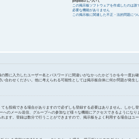
phpBB3 について
この掲示板ソフトウェアを作成したのは誰
必要な機能がありません
この掲示板に関連した不正・法的問題につ
録の際に入力したユーザー名とパスワードに間違いがなかったかどうかを今一度お確
問い合わせください。他に考えられる可能性としては掲示板自体に何か問題が発生し
。
くても投稿できる場合がありますので必ずしも登録する必要はありません。しかし登
ユーザーへのメール送信、グループへの参加など様々な機能にアクセスできるようになり
られます。登録は数分で行うことができますので、掲示板をよく利用する場合はユー