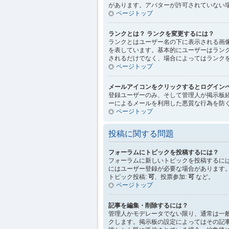
があります。アバターが許可されていない
ページトップ
ランクとは？ ランクを変更するには？
ランクとはユーザー名の下に表示される画
を表しています。基本的にユーザーはラン
されるだけでなく、場合によってはランク
ページトップ
メールアイコンをクリックするとログイン
登録ユーザーのみ、そして管理人が掲示板
ーによるメールを利用した悪質な行為を防
ページトップ
投稿に関する問題
フォーラムにトピックを投稿するには？
フォーラムに新しいトピックを投稿するに
にはユーザー登録が必要な場合があります
トピック投稿:
可
、投票参加:
可
など。
ページトップ
記事を編集・削除するには？
管理人かモデレータでない限り、通常は一
クします。掲示板の設定によってはその記