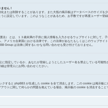
きません！
効化または削除することがあります。また大抵の掲示板はデータベースのサイズを少
ように設定しています。このようなことがあるため、お手数ですが再度ユーザー登録
ー保護法） とは、１３歳未満の子供に個人情報を入力させるウェブサイトに対して、
る、アメリカ合衆国における法律です。この法律があなたもしくはこのウェブサイト
BB Group は法律に関するいかなる問い合わせも受け付けておりません。
ス禁止に指定しているか、あなたが登録しようとしたユーザー名を禁止している可能
詳細は管理人にお問い合わせください。
クリックすると phpBB3 が生成した cookie を全て消去します。この cookie 
アウトに関して何らかの問題を抱えている場合、掲示板の cookie を消去するこ