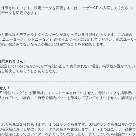
保管されています。設定データを変更するには ユーザーCP へ入室してください。
定データを変更できます。
と掲示板のデフォルトタイムゾーンが異なっている可能性があります。この場合、
、ニューヨーク、シドニーなど） のタイムゾーンに設定してください。他のユーザ
登録がお済みでないならこの機会に登録することをお勧めします。
表示されません！
正しく設定しているにもかかわらず時刻が正しく表示されない場合、掲示板が置かれて
絡し解決してもらうしかありません。
ません！
下 “母語パック” ） が掲示板にインストールされていません。母語パックを掲示板
れていない場合、ご自分で母語パックを作成して頂いてかまいません。詳細は phpB
 。
される画像は２種類あります。１つはランク画像です。大抵のランク画像は星かブロ
は掲示板における地位・ステータスの高さを意味します。もう１つはユーザー画像で
板の設定によってはアバターを許可していなかったり、許可していても独自のアバタ