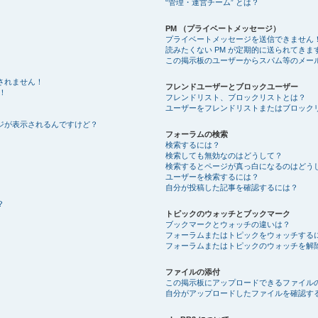
“管理・運営チーム” とは？
PM （プライベートメッセージ）
プライベートメッセージを送信できません
読みたくない PM が定期的に送られてきま
この掲示板のユーザーからスパム等のメー
されません！
フレンドユーザーとブロックユーザー
！
フレンドリスト、ブロックリストとは？
ユーザーをフレンドリストまたはブロック
ジが表示されるんですけど？
フォーラムの検索
検索するには？
検索しても無効なのはどうして？
検索するとページが真っ白になるのはどう
ユーザーを検索するには？
自分が投稿した記事を確認するには？
？
トピックのウォッチとブックマーク
ブックマークとウォッチの違いは？
フォーラムまたはトピックをウォッチする
フォーラムまたはトピックのウォッチを解
ファイルの添付
この掲示板にアップロードできるファイル
自分がアップロードしたファイルを確認す