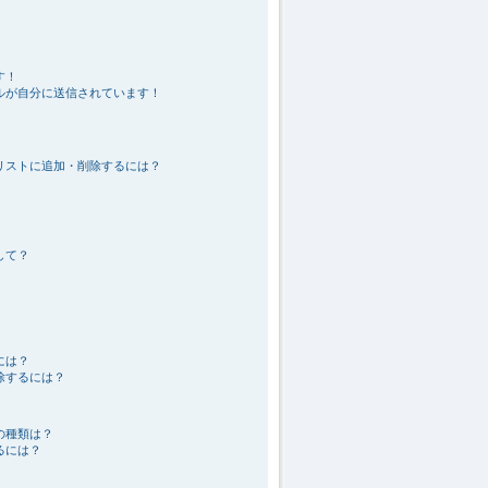
！
す！
ルが自分に送信されています！
リストに追加・削除するには？
して？
には？
除するには？
の種類は？
るには？