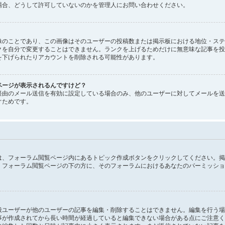
場合、どうして許可していないのかを管理人にお問い合わせください。
像のことであり、この画像はそのユーザーの投稿数または掲示板における地位・ステ
クを自分で変更することはできません。ランクを上げるためだけに無意味な記事を投
を下げられたりアカウントを削除される可能性があります。
ページが表示されるんですけど？
経由のメール送信を有効に設定している場合のみ、他のユーザーに対してメールを送
ぐためです。
は、フォーラム閲覧ページ内にあるトピック作成ボタンをクリックしてください。掲
。フォーラム閲覧ページの下の方に、そのフォーラムにおけるあなたのパーミッショ
般ユーザーが他のユーザーの記事を編集・削除することはできません。編集を行う場
事が作成されてから長い時間が経過していると編集できない場合がある点にご注意く