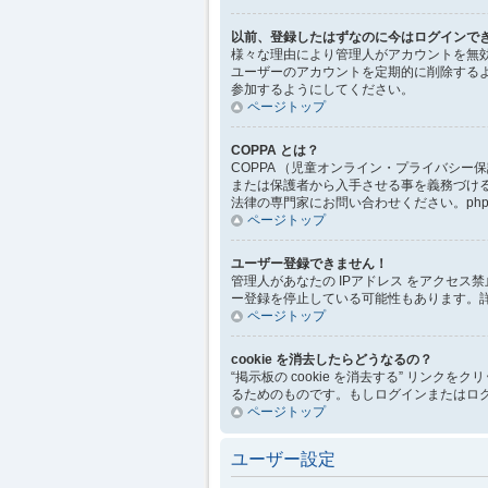
以前、登録したはずなのに今はログインで
様々な理由により管理人がアカウントを無
ユーザーのアカウントを定期的に削除する
参加するようにしてください。
ページトップ
COPPA とは？
COPPA （児童オンライン・プライバシ
または保護者から入手させる事を義務づけ
法律の専門家にお問い合わせください。php
ページトップ
ユーザー登録できません！
管理人があなたの IPアドレス をアクセ
ー登録を停止している可能性もあります。
ページトップ
cookie を消去したらどうなるの？
“掲示板の cookie を消去する” リンクを
るためのものです。もしログインまたはログ
ページトップ
ユーザー設定