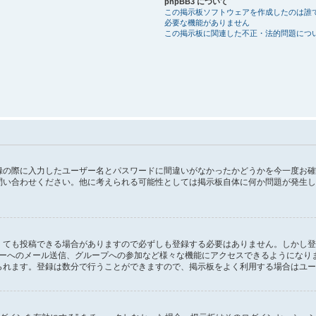
phpBB3 について
この掲示板ソフトウェアを作成したのは誰
必要な機能がありません
この掲示板に関連した不正・法的問題につ
録の際に入力したユーザー名とパスワードに間違いがなかったかどうかを今一度お確
問い合わせください。他に考えられる可能性としては掲示板自体に何か問題が発生し
。
くても投稿できる場合がありますので必ずしも登録する必要はありません。しかし登
ユーザーへのメール送信、グループへの参加など様々な機能にアクセスできるようになり
られます。登録は数分で行うことができますので、掲示板をよく利用する場合はユー