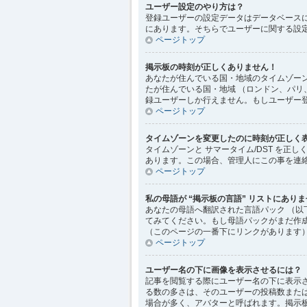
ユーザー設定のやり方は？
登録ユーザーの設定データはデータベースに
にあります。そちらでユーザーに関する設
ページトップ
掲示板の時刻が正しくありません！
あなたが住んでいる国・地域のタイムゾーン
たが住んでいる国・地域 （ロンドン、パリ
録ユーザーしか行えません。もしユーザー
ページトップ
タイムゾーンを変更したのに時刻が正しく
タイムゾーンと サマータイム/DST を
あります。この場合、管理人にこの事を連
ページトップ
私の母語が “掲示板の言語” リストにあり
あなたの母語へ翻訳された言語パック （以
てみてください。もし母語パックがまだ作成さ
（このページの一番下にリンクがあります）
ページトップ
ユーザー名の下に画像を表示させるには？
記事を閲覧する際にユーザー名の下に表示
る数の多さは、そのユーザーの投稿数また
場合が多く、アバターと呼ばれます。掲示