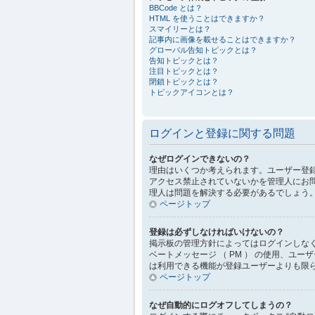
BBCode とは？
HTML を使うことはできますか？
スマイリーとは？
記事内に画像を載せることはできますか？
グローバル告知トピックとは？
告知トピックとは？
注目トピックとは？
閉鎖トピックとは？
トピックアイコンとは？
ログインと登録に関する問題
なぜログインできないの？
理由はいくつか考えられます。ユーザー登
アクセス禁止されていないかを管理人にお
理人は問題を解決する必要があるでしょう
ページトップ
登録は必ずしなければいけないの？
掲示板の管理方針によってはログインしな
ベートメッセージ （ PM ） の使用、
は利用できる機能が登録ユーザーよりも限
ページトップ
なぜ自動的にログオフしてしまうの？