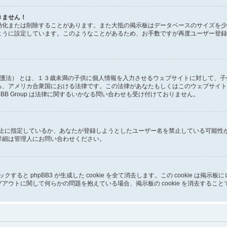
きません！
効化または削除することがあります。また大抵の掲示板はデータベースのサイズを少
ように設定しています。このようなことがあるため、お手数ですが再度ユーザー登録
ー保護法） とは、１３歳未満の子供に個人情報を入力させるウェブサイトに対して、
る、アメリカ合衆国における法律です。この法律があなたもしくはこのウェブサイト
BB Group は法律に関するいかなる問い合わせも受け付けておりません。
ス禁止に指定しているか、あなたが登録しようとしたユーザー名を禁止している可能
詳細は管理人にお問い合わせください。
クリックすると phpBB3 が生成した cookie を全て消去します。この cookie 
アウトに関して何らかの問題を抱えている場合、掲示板の cookie を消去するこ