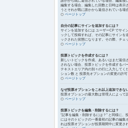
誰かから既に返信されている場合、編集後
編集する場合、編集した回数と日時は表示さ
うとそれが既に誰かから返信されている場
ページトップ
自分の記事にサインを追加するには？
サインを追加するには ユーザーCP でサイ
ックして投稿すれば、その記事にサインを追加で
ックされた状態になります。その際、チェ
ページトップ
投票トピックを作成するには？
新しいトピックを作成、あるいはまだ返信さ
されない場合、投票トピックを作成するパ
テキストエリア内の別々の行に入力してくだ
ション数 と 投票先オプションの変更の許可
ページトップ
なぜ投票オプションをこれ以上追加できな
投票オプションの最大数は管理人によって
ページトップ
投票トピックを編集・削除するには？
“記事を編集・削除するには？” と同様に
にはそのトピックの一番最初の記事の編集
れは投票オプションが投票期間中に変更さ