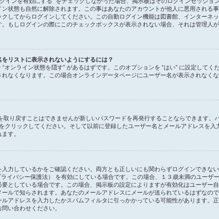
ログインを有効にする” をチェックしなかった場合、掲示板はそのログインセッショ
イン状態も自然に解除されます。この事はあなたのアカウントが他人に悪用される事
ックしてからログインしてください。この自動ログイン機能は図書館、インターネッ
す。もしログインの際にこのチェックボックスが表示されない場合、それは管理人が
名をリストに表示されないようにするには？
ョン “オンライン状態を隠す” があるはずです。このオプションを “はい” に設定し
されなくなります。この場合オンラインデータページにユーザー名が表示されなくな
ドを取り戻すことはできませんが新しいパスワードを再発行することならできます。
をクリックしてください。そして以前に登録したユーザー名とメールアドレスを入
れます。
を入力しているかをご確認ください。両方とも正しいにも関わらずログインできない
ン・プライバシー保護法） を有効にしている場合です。この場合、１３歳未満のユー
必要としている場合です。この場合、掲示板の設定によりますが有効化はユーザー自
メールで知らされます。あなたのメールアドレスにメールが送られているはずなので
ールアドレスを入力したかスパムフィルタに引っかかっている可能性があります。正
お問い合わせください。