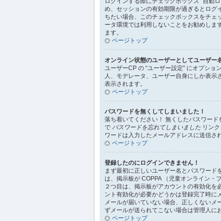
ログインする際にチェックボックス “自動
め、セッションの有効期限が過ぎるとログ
ちたい場合、このチェックボックスをチェ
ータ環境では利用しないことをお勧めしま
ます。
ページトップ
オンライン状態のユーザーとしてユーザー
ユーザーCP の “ユーザー設定” にオプシ
人、モデレータ、ユーザー自身にしか表示
表示されます。
ページトップ
パスワードを無くしてしまいました！
落ち着いてください！ 無くしたパスワー
で
パスワードを忘れてしまいました
リンク
ワードは入力したメールアドレスに送信さ
ページトップ
登録したのにログインできません！
まず最初に正しいユーザー名とパスワード
は、掲示板が COPPA （児童オンライ
２つ目は、掲示板がアカウントの有効化を
ント有効化が必要かどうかは登録完了時に
メールが届いていない場合、正しくないメ
ずメールが送られてこない場合は管理人に
ページトップ