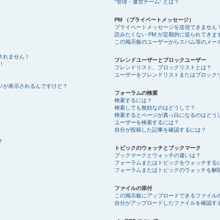
“管理・運営チーム” とは？
PM （プライベートメッセージ）
プライベートメッセージを送信できません
読みたくない PM が定期的に送られてきま
この掲示板のユーザーからスパム等のメー
されません！
フレンドユーザーとブロックユーザー
！
フレンドリスト、ブロックリストとは？
ユーザーをフレンドリストまたはブロック
ジが表示されるんですけど？
フォーラムの検索
検索するには？
検索しても無効なのはどうして？
検索するとページが真っ白になるのはどう
ユーザーを検索するには？
自分が投稿した記事を確認するには？
？
トピックのウォッチとブックマーク
ブックマークとウォッチの違いは？
フォーラムまたはトピックをウォッチする
フォーラムまたはトピックのウォッチを解
ファイルの添付
この掲示板にアップロードできるファイル
自分がアップロードしたファイルを確認す