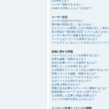
COPPA とは？
ユーザー登録できません！
cookie を消去したらどうなるの？
ユーザー設定
ユーザー設定のやり方は？
掲示板の時刻が正しくありません！
タイムゾーンを変更したのに時刻が正しく表示
私の母語が “掲示板の言語” リストにありません
ユーザー名の下に画像を表示させるには？
ランクとは？ ランクを変更するには？
メールアイコンをクリックするとログインペー
投稿に関する問題
フォーラムにトピックを投稿するには？
記事を編集・削除するには？
自分の記事にサインを追加するには？
投票トピックを作成するには？
なぜ投票オプションをこれ以上追加できないの
投票トピックを編集・削除するには？
なぜフォーラムにアクセスできないの？
なぜファイルを添付できないの？
なぜ私は警告されたの？
問題のある記事をモデレータに通報するには？
投稿画面の “セーブ” ボタンは何ですか？
なぜ投稿した記事に承認が必要なの？
トピックの表示位置を上げるには？
メッセージ作成とトピックの種類