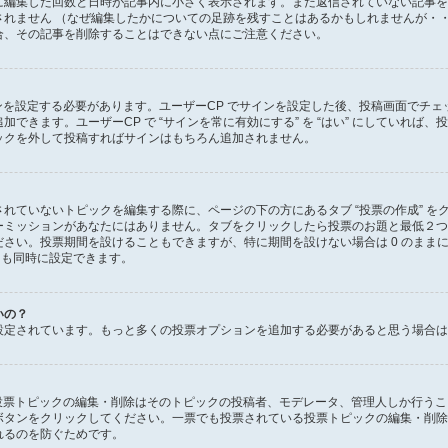
に編集した回数と日時が記事内に小さく表示されます。まだ返信されていない記事を
れません （なぜ編集したかについての足跡を残すことはあるかもしれませんが・・
合、その記事を削除することはできない点にご注意ください。
ンを設定する必要があります。ユーザーCP でサインを設定した後、投稿画面でチェッ
きます。ユーザーCP で “サインを常に有効にする” を “はい” にしていれば、投
ックを外して投稿すればサインはもちろん追加されません。
れていないトピックを編集する際に、ページの下の方にあるタブ “投票の作成” を
ーミッションがあなたにはありません。タブをクリックしたら投票のお題と最低２つ
さい。投票期間を設けることもできますが、特に期間を設けない場合は 0 のまま
 も同時に設定できます。
いの？
設定されています。もっと多くの投票オプションを追加する必要があると思う場合は
、投票トピックの編集・削除はそのトピックの投稿者、モデレータ、管理人しか行う
ボタンをクリックしてください。一票でも投票されている投票トピックの編集・削除
れるのを防ぐためです。