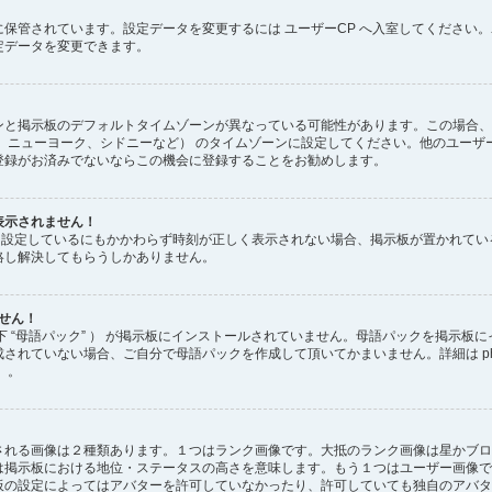
保管されています。設定データを変更するには ユーザーCP へ入室してください。
定データを変更できます。
と掲示板のデフォルトタイムゾーンが異なっている可能性があります。この場合、
、ニューヨーク、シドニーなど） のタイムゾーンに設定してください。他のユーザ
登録がお済みでないならこの機会に登録することをお勧めします。
表示されません！
正しく設定しているにもかかわらず時刻が正しく表示されない場合、掲示板が置かれて
絡し解決してもらうしかありません。
ません！
下 “母語パック” ） が掲示板にインストールされていません。母語パックを掲示板
れていない場合、ご自分で母語パックを作成して頂いてかまいません。詳細は phpB
 。
される画像は２種類あります。１つはランク画像です。大抵のランク画像は星かブロ
は掲示板における地位・ステータスの高さを意味します。もう１つはユーザー画像で
板の設定によってはアバターを許可していなかったり、許可していても独自のアバタ