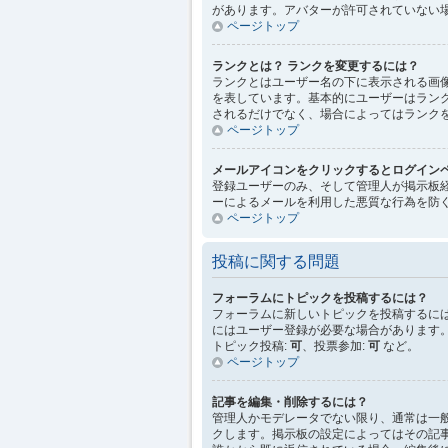
があります。アバターが許可されていない
ページトップ
ランクとは？ ランクを変更するには？
ランクとはユーザー名の下に表示される画
を表しています。基本的にユーザーはラン
されるだけでなく、場合によってはランク
ページトップ
メールアイコンをクリックするとログイン
登録ユーザーのみ、そして管理人が掲示板
ーによるメールを利用した悪質な行為を防
ページトップ
投稿に関する問題
フォーラムにトピックを投稿するには？
フォーラムに新しいトピックを投稿するに
にはユーザー登録が必要な場合があります
トピック投稿:
可
、投票参加:
可
など。
ページトップ
記事を編集・削除するには？
管理人かモデレータでない限り、通常は一
クします。掲示板の設定によってはその記