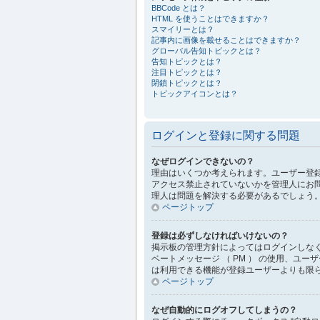
BBCode とは？
HTML を使うことはできますか？
スマイリーとは？
記事内に画像を載せることはできますか？
グローバル告知トピックとは？
告知トピックとは？
注目トピックとは？
閉鎖トピックとは？
トピックアイコンとは？
ログインと登録に関する問題
なぜログインできないの？
理由はいくつか考えられます。ユーザー登
アクセス禁止されていないかを管理人にお
理人は問題を解決する必要があるでしょう
ページトップ
登録は必ずしなければいけないの？
掲示板の管理方針によってはログインしな
ベートメッセージ （ PM ） の使用、
は利用できる機能が登録ユーザーよりも限
ページトップ
なぜ自動的にログオフしてしまうの？