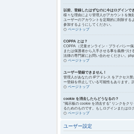
以前、登録したはずなのに今はログインで
様々な理由により管理人がアカウントを無
ユーザーのアカウントを定期的に削除する
参加するようにしてください。
ページトップ
COPPA とは？
COPPA （児童オンライン・プライバシ
または保護者から入手させる事を義務づけ
法律の専門家にお問い合わせください。php
ページトップ
ユーザー登録できません！
管理人があなたの IPアドレス をアクセ
ー登録を停止している可能性もあります。
ページトップ
cookie を消去したらどうなるの？
“掲示板の cookie を消去する” リンクを
るためのものです。もしログインまたはログ
ページトップ
ユーザー設定