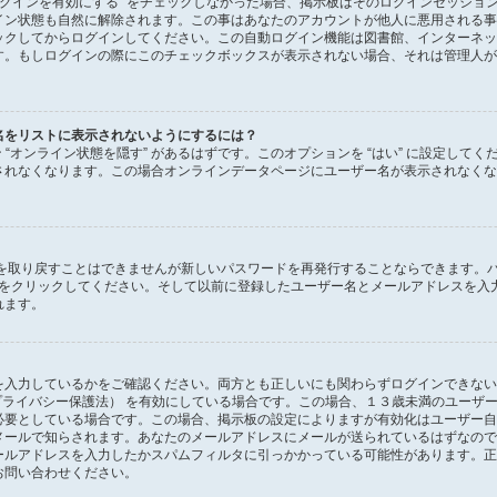
ログインを有効にする” をチェックしなかった場合、掲示板はそのログインセッショ
イン状態も自然に解除されます。この事はあなたのアカウントが他人に悪用される事
ックしてからログインしてください。この自動ログイン機能は図書館、インターネッ
す。もしログインの際にこのチェックボックスが表示されない場合、それは管理人が
名をリストに表示されないようにするには？
ョン “オンライン状態を隠す” があるはずです。このオプションを “はい” に設定し
されなくなります。この場合オンラインデータページにユーザー名が表示されなくな
ドを取り戻すことはできませんが新しいパスワードを再発行することならできます。
をクリックしてください。そして以前に登録したユーザー名とメールアドレスを入
れます。
を入力しているかをご確認ください。両方とも正しいにも関わらずログインできない
ン・プライバシー保護法） を有効にしている場合です。この場合、１３歳未満のユー
必要としている場合です。この場合、掲示板の設定によりますが有効化はユーザー自
メールで知らされます。あなたのメールアドレスにメールが送られているはずなので
ールアドレスを入力したかスパムフィルタに引っかかっている可能性があります。正
お問い合わせください。