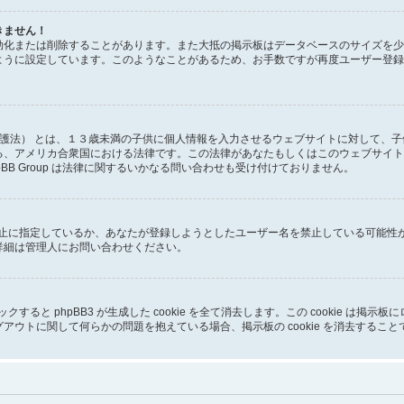
きません！
効化または削除することがあります。また大抵の掲示板はデータベースのサイズを少
ように設定しています。このようなことがあるため、お手数ですが再度ユーザー登録
ー保護法） とは、１３歳未満の子供に個人情報を入力させるウェブサイトに対して、
る、アメリカ合衆国における法律です。この法律があなたもしくはこのウェブサイト
BB Group は法律に関するいかなる問い合わせも受け付けておりません。
ス禁止に指定しているか、あなたが登録しようとしたユーザー名を禁止している可能
詳細は管理人にお問い合わせください。
クリックすると phpBB3 が生成した cookie を全て消去します。この cookie 
アウトに関して何らかの問題を抱えている場合、掲示板の cookie を消去するこ