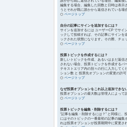
誰かから既に返信されている場合、編集後
編集する場合、編集した回数と日時は表示さ
うとそれが既に誰かから返信されている場
ページトップ
自分の記事にサインを追加するには？
サインを追加するには ユーザーCP でサイ
ックして投稿すれば、その記事にサインを追加で
ックされた状態になります。その際、チェ
ページトップ
投票トピックを作成するには？
新しいトピックを作成、あるいはまだ返信さ
されない場合、投票トピックを作成するパ
テキストエリア内の別々の行に入力してくだ
ション数 と 投票先オプションの変更の許可
ページトップ
なぜ投票オプションをこれ以上追加できな
投票オプションの最大数は管理人によって
ページトップ
投票トピックを編集・削除するには？
“記事を編集・削除するには？” と同様に
にはそのトピックの一番最初の記事の編集
れは投票オプションが投票期間中に変更さ