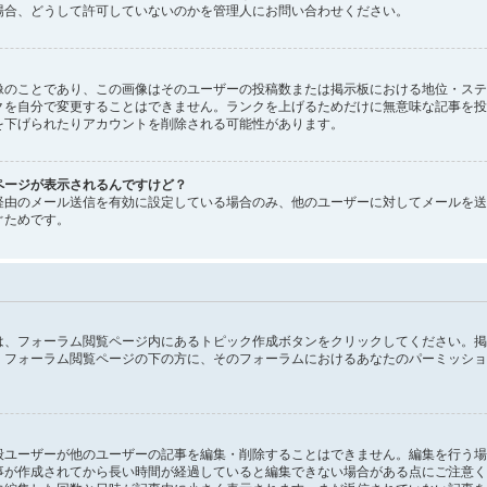
場合、どうして許可していないのかを管理人にお問い合わせください。
像のことであり、この画像はそのユーザーの投稿数または掲示板における地位・ステ
クを自分で変更することはできません。ランクを上げるためだけに無意味な記事を投
を下げられたりアカウントを削除される可能性があります。
ページが表示されるんですけど？
経由のメール送信を有効に設定している場合のみ、他のユーザーに対してメールを送
ぐためです。
は、フォーラム閲覧ページ内にあるトピック作成ボタンをクリックしてください。掲
。フォーラム閲覧ページの下の方に、そのフォーラムにおけるあなたのパーミッショ
般ユーザーが他のユーザーの記事を編集・削除することはできません。編集を行う場
事が作成されてから長い時間が経過していると編集できない場合がある点にご注意く