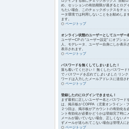
ログインする際にチェックボックス “自動
め、セッションの有効期限が過ぎるとログ
ちたい場合、このチェックボックスをチェ
ータ環境では利用しないことをお勧めしま
ます。
ページトップ
オンライン状態のユーザーとしてユーザー
ユーザーCP の “ユーザー設定” にオプシ
人、モデレータ、ユーザー自身にしか表示
表示されます。
ページトップ
パスワードを無くしてしまいました！
落ち着いてください！ 無くしたパスワー
で
パスワードを忘れてしまいました
リンク
ワードは入力したメールアドレスに送信さ
ページトップ
登録したのにログインできません！
まず最初に正しいユーザー名とパスワード
は、掲示板が COPPA （児童オンライ
２つ目は、掲示板がアカウントの有効化を
ント有効化が必要かどうかは登録完了時に
メールが届いていない場合、正しくないメ
ずメールが送られてこない場合は管理人に
ページトップ