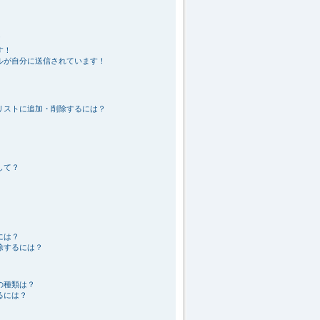
！
す！
ルが自分に送信されています！
リストに追加・削除するには？
して？
には？
除するには？
の種類は？
るには？