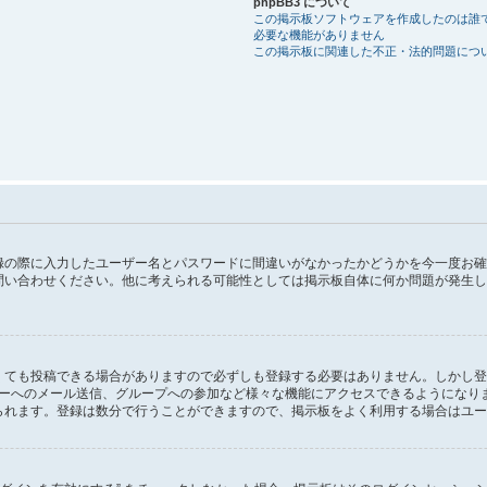
phpBB3 について
この掲示板ソフトウェアを作成したのは誰
必要な機能がありません
この掲示板に関連した不正・法的問題につ
録の際に入力したユーザー名とパスワードに間違いがなかったかどうかを今一度お確
問い合わせください。他に考えられる可能性としては掲示板自体に何か問題が発生し
。
くても投稿できる場合がありますので必ずしも登録する必要はありません。しかし登
ユーザーへのメール送信、グループへの参加など様々な機能にアクセスできるようになり
られます。登録は数分で行うことができますので、掲示板をよく利用する場合はユー