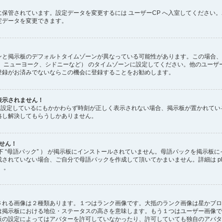
保管されています。設定データを変更するには ユーザーCP へ入室してください。
定データを変更できます。
と掲示板のデフォルトタイムゾーンが異なっている可能性があります。この場合、
、ニューヨーク、シドニーなど） のタイムゾーンに設定してください。他のユーザ
登録がお済みでないならこの機会に登録することをお勧めします。
表示されません！
正しく設定しているにもかかわらず時刻が正しく表示されない場合、掲示板が置かれて
絡し解決してもらうしかありません。
ません！
下 “母語パック” ） が掲示板にインストールされていません。母語パックを掲示板
れていない場合、ご自分で母語パックを作成して頂いてかまいません。詳細は phpB
 。
される画像は２種類あります。１つはランク画像です。大抵のランク画像は星かブロ
は掲示板における地位・ステータスの高さを意味します。もう１つはユーザー画像で
板の設定によってはアバターを許可していなかったり、許可していても独自のアバタ