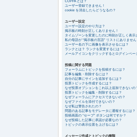
COPPA とは？
ユーザー登録できません！
cookie を消去したらどうなるの？
ユーザー設定
ユーザー設定のやり方は？
掲示板の時刻が正しくありません！
タイムゾーンを変更したのに時刻が正しく表示
私の母語が “掲示板の言語” リストにありません
ユーザー名の下に画像を表示させるには？
ランクとは？ ランクを変更するには？
メールアイコンをクリックするとログインペー
投稿に関する問題
フォーラムにトピックを投稿するには？
記事を編集・削除するには？
自分の記事にサインを追加するには？
投票トピックを作成するには？
なぜ投票オプションをこれ以上追加できないの
投票トピックを編集・削除するには？
なぜフォーラムにアクセスできないの？
なぜファイルを添付できないの？
なぜ私は警告されたの？
問題のある記事をモデレータに通報するには？
投稿画面の “セーブ” ボタンは何ですか？
なぜ投稿した記事に承認が必要なの？
トピックの表示位置を上げるには？
メッセージ作成とトピックの種類