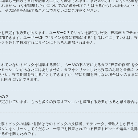
に編集した回数と日時が記事内に小さく表示されます。まだ返信されていない記事を
れません （なぜ編集したかについての足跡を残すことはあるかもしれませんが・・
合、その記事を削除することはできない点にご注意ください。
ンを設定する必要があります。ユーザーCP でサインを設定した後、投稿画面でチェッ
きます。ユーザーCP で “サインを常に有効にする” を “はい” にしていれば、投
ックを外して投稿すればサインはもちろん追加されません。
れていないトピックを編集する際に、ページの下の方にあるタブ “投票の作成” を
ーミッションがあなたにはありません。タブをクリックしたら投票のお題と最低２つ
さい。投票期間を設けることもできますが、特に期間を設けない場合は 0 のまま
 も同時に設定できます。
いの？
設定されています。もっと多くの投票オプションを追加する必要があると思う場合は
、投票トピックの編集・削除はそのトピックの投稿者、モデレータ、管理人しか行う
ボタンをクリックしてください。一票でも投票されている投票トピックの編集・削除
れるのを防ぐためです。