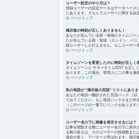
ユーザー設定のやり方は？
登録ユーザーの設定データはデータベースに
にあります。そちらでユーザーに関する設
ページトップ
掲示板の時刻が正しくありません！
あなたが住んでいる国・地域のタイムゾーン
たが住んでいる国・地域 （ロンドン、パリ
録ユーザーしか行えません。もしユーザー
ページトップ
タイムゾーンを変更したのに時刻が正しく
タイムゾーンと サマータイム/DST を
あります。この場合、管理人にこの事を連
ページトップ
私の母語が “掲示板の言語” リストにあり
あなたの母語へ翻訳された言語パック （以
てみてください。もし母語パックがまだ作成さ
（このページの一番下にリンクがあります）
ページトップ
ユーザー名の下に画像を表示させるには？
記事を閲覧する際にユーザー名の下に表示
る数の多さは、そのユーザーの投稿数また
場合が多く、アバターと呼ばれます。掲示