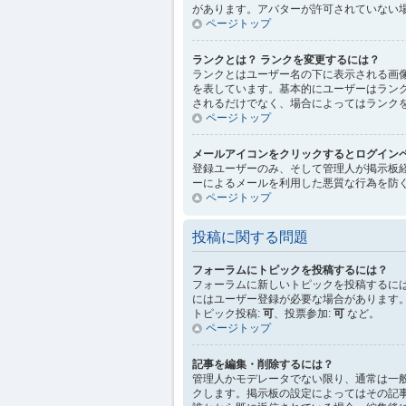
があります。アバターが許可されていない
ページトップ
ランクとは？ ランクを変更するには？
ランクとはユーザー名の下に表示される画
を表しています。基本的にユーザーはラン
されるだけでなく、場合によってはランク
ページトップ
メールアイコンをクリックするとログイン
登録ユーザーのみ、そして管理人が掲示板
ーによるメールを利用した悪質な行為を防
ページトップ
投稿に関する問題
フォーラムにトピックを投稿するには？
フォーラムに新しいトピックを投稿するに
にはユーザー登録が必要な場合があります
トピック投稿:
可
、投票参加:
可
など。
ページトップ
記事を編集・削除するには？
管理人かモデレータでない限り、通常は一
クします。掲示板の設定によってはその記