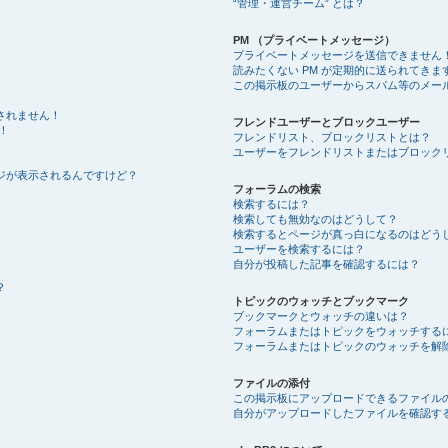
“管理・運営チーム” とは？
PM （プライベートメッセージ）
プライベートメッセージを送信できません
読みたくない PM が定期的に送られてきま
この掲示板のユーザーからスパム等のメー
されません！
フレンドユーザーとブロックユーザー
！
フレンドリスト、ブロックリストとは？
ユーザーをフレンドリストまたはブロック
ジが表示されるんですけど？
フォーラムの検索
検索するには？
検索しても無効なのはどうして？
検索するとページが真っ白になるのはどう
ユーザーを検索するには？
自分が投稿した記事を確認するには？
？
トピックのウォッチとブックマーク
ブックマークとウォッチの違いは？
フォーラムまたはトピックをウォッチする
フォーラムまたはトピックのウォッチを解
ファイルの添付
この掲示板にアップロードできるファイル
自分がアップロードしたファイルを確認す