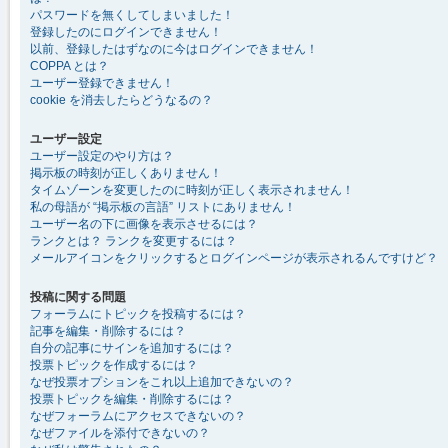
パスワードを無くしてしまいました！
登録したのにログインできません！
以前、登録したはずなのに今はログインできません！
COPPA とは？
ユーザー登録できません！
cookie を消去したらどうなるの？
ユーザー設定
ユーザー設定のやり方は？
掲示板の時刻が正しくありません！
タイムゾーンを変更したのに時刻が正しく表示されません！
私の母語が “掲示板の言語” リストにありません！
ユーザー名の下に画像を表示させるには？
ランクとは？ ランクを変更するには？
メールアイコンをクリックするとログインページが表示されるんですけど？
投稿に関する問題
フォーラムにトピックを投稿するには？
記事を編集・削除するには？
自分の記事にサインを追加するには？
投票トピックを作成するには？
なぜ投票オプションをこれ以上追加できないの？
投票トピックを編集・削除するには？
なぜフォーラムにアクセスできないの？
なぜファイルを添付できないの？