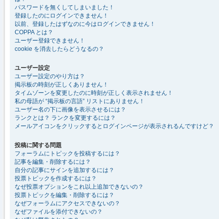
パスワードを無くしてしまいました！
登録したのにログインできません！
以前、登録したはずなのに今はログインできません！
COPPA とは？
ユーザー登録できません！
cookie を消去したらどうなるの？
ユーザー設定
ユーザー設定のやり方は？
掲示板の時刻が正しくありません！
タイムゾーンを変更したのに時刻が正しく表示されません！
私の母語が “掲示板の言語” リストにありません！
ユーザー名の下に画像を表示させるには？
ランクとは？ ランクを変更するには？
メールアイコンをクリックするとログインページが表示されるんですけど？
投稿に関する問題
フォーラムにトピックを投稿するには？
記事を編集・削除するには？
自分の記事にサインを追加するには？
投票トピックを作成するには？
なぜ投票オプションをこれ以上追加できないの？
投票トピックを編集・削除するには？
なぜフォーラムにアクセスできないの？
なぜファイルを添付できないの？