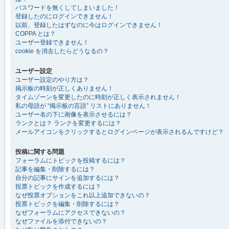
パスワードを無くしてしまいました！
登録したのにログインできません！
以前、登録したはずなのに今はログインできません！
COPPA とは？
ユーザー登録できません！
cookie を消去したらどうなるの？
ユーザー設定
ユーザー設定のやり方は？
掲示板の時刻が正しくありません！
タイムゾーンを変更したのに時刻が正しく表示されません！
私の母語が “掲示板の言語” リストにありません！
ユーザー名の下に画像を表示させるには？
ランクとは？ ランクを変更するには？
メールアイコンをクリックするとログインページが表示されるんですけど？
投稿に関する問題
フォーラムにトピックを投稿するには？
記事を編集・削除するには？
自分の記事にサインを追加するには？
投票トピックを作成するには？
なぜ投票オプションをこれ以上追加できないの？
投票トピックを編集・削除するには？
なぜフォーラムにアクセスできないの？
なぜファイルを添付できないの？