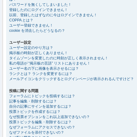
パスワードを無くしてしまいました！
登録したのにログインできません！
以前、登録したはずなのに今はログインできません！
COPPA とは？
ユーザー登録できません！
cookie を消去したらどうなるの？
ユーザー設定
ユーザー設定のやり方は？
掲示板の時刻が正しくありません！
タイムゾーンを変更したのに時刻が正しく表示されません！
私の母語が “掲示板の言語” リストにありません！
ユーザー名の下に画像を表示させるには？
ランクとは？ ランクを変更するには？
メールアイコンをクリックするとログインページが表示されるんですけど？
投稿に関する問題
フォーラムにトピックを投稿するには？
記事を編集・削除するには？
自分の記事にサインを追加するには？
投票トピックを作成するには？
なぜ投票オプションをこれ以上追加できないの？
投票トピックを編集・削除するには？
なぜフォーラムにアクセスできないの？
なぜファイルを添付できないの？