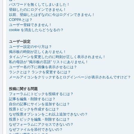
パスワードを無くしてしまいました！
登録したのにログインできません！
以前、登録したはずなのに今はログインできません！
COPPA とは？
ユーザー登録できません！
cookie を消去したらどうなるの？
ユーザー設定
ユーザー設定のやり方は？
掲示板の時刻が正しくありません！
タイムゾーンを変更したのに時刻が正しく表示されません！
私の母語が “掲示板の言語” リストにありません！
ユーザー名の下に画像を表示させるには？
ランクとは？ ランクを変更するには？
メールアイコンをクリックするとログインページが表示されるんですけど？
投稿に関する問題
フォーラムにトピックを投稿するには？
記事を編集・削除するには？
自分の記事にサインを追加するには？
投票トピックを作成するには？
なぜ投票オプションをこれ以上追加できないの？
投票トピックを編集・削除するには？
なぜフォーラムにアクセスできないの？
なぜファイルを添付できないの？