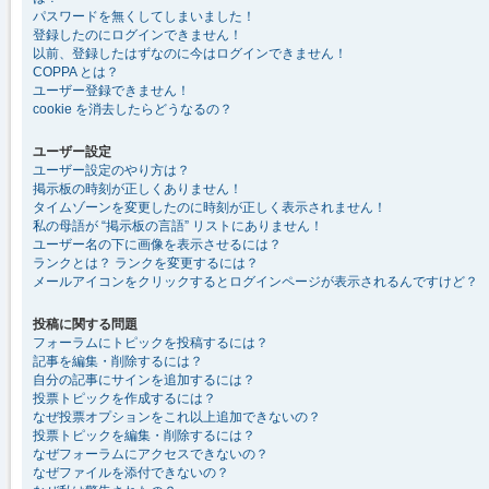
パスワードを無くしてしまいました！
登録したのにログインできません！
以前、登録したはずなのに今はログインできません！
COPPA とは？
ユーザー登録できません！
cookie を消去したらどうなるの？
ユーザー設定
ユーザー設定のやり方は？
掲示板の時刻が正しくありません！
タイムゾーンを変更したのに時刻が正しく表示されません！
私の母語が “掲示板の言語” リストにありません！
ユーザー名の下に画像を表示させるには？
ランクとは？ ランクを変更するには？
メールアイコンをクリックするとログインページが表示されるんですけど？
投稿に関する問題
フォーラムにトピックを投稿するには？
記事を編集・削除するには？
自分の記事にサインを追加するには？
投票トピックを作成するには？
なぜ投票オプションをこれ以上追加できないの？
投票トピックを編集・削除するには？
なぜフォーラムにアクセスできないの？
なぜファイルを添付できないの？