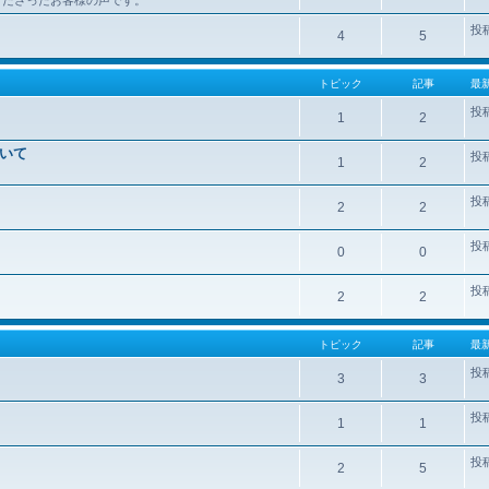
投
4
5
トピック
記事
最
投
1
2
いて
投
1
2
投
2
2
投
0
0
投
2
2
トピック
記事
最
投
3
3
投
1
1
投
2
5