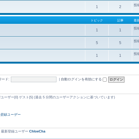
投
1
2
トピック
記事
最
投
1
1
投
5
5
投
1
1
ワード:
|
自動ログインを有効にする
忍びユーザー[0] ゲスト[5] (過去 5 分間のユーザーアクションに基づいています)
）
登録ユーザー
• 最新登録ユーザー
ChloeCha