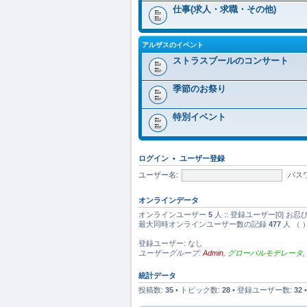
仕事(求人・求職・その他)
アルザスのイベント
ストラスブールのコンサート
季節のお祭り
特別イベント
ログイン
•
ユーザー登録
ユーザー名:
パス
オンラインデータ
オンラインユーザー
5
人 :: 登録ユーザー[0] お
最大同時オンラインユーザー数の記録
477
人 （ 
登録ユーザー: なし
ユーザーグループ:
Admin
,
グローバルモデレータ
,
統計データ
投稿数:
35
• トピック数:
28
• 登録ユーザー数:
32