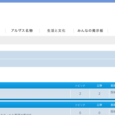
AlsaceKai
トピック
記事
最
投
2
2
トピック
記事
最
投
0
0
くださったお客様の声です。