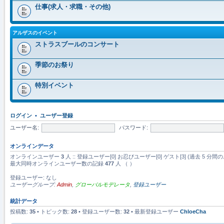
仕事(求人・求職・その他)
アルザスのイベント
ストラスブールのコンサート
季節のお祭り
特別イベント
ログイン
•
ユーザー登録
ユーザー名:
パスワード:
オンラインデータ
オンラインユーザー
3
人 :: 登録ユーザー[0] お忍びユーザー[0] ゲスト[3] (過去 
最大同時オンラインユーザー数の記録
477
人 （ ）
登録ユーザー: なし
ユーザーグループ:
Admin
,
グローバルモデレータ
,
登録ユーザー
統計データ
投稿数:
35
• トピック数:
28
• 登録ユーザー数:
32
• 最新登録ユーザー
ChloeCha