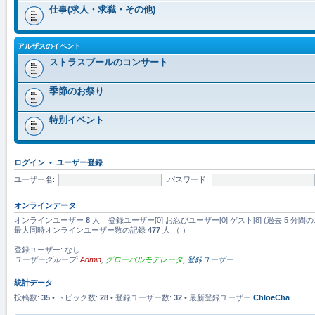
仕事(求人・求職・その他)
アルザスのイベント
ストラスブールのコンサート
季節のお祭り
特別イベント
ログイン
•
ユーザー登録
ユーザー名:
パスワード:
オンラインデータ
オンラインユーザー
8
人 :: 登録ユーザー[0] お忍びユーザー[0] ゲスト[8] (過去 
最大同時オンラインユーザー数の記録
477
人 （ ）
登録ユーザー: なし
ユーザーグループ:
Admin
,
グローバルモデレータ
,
登録ユーザー
統計データ
投稿数:
35
• トピック数:
28
• 登録ユーザー数:
32
• 最新登録ユーザー
ChloeCha