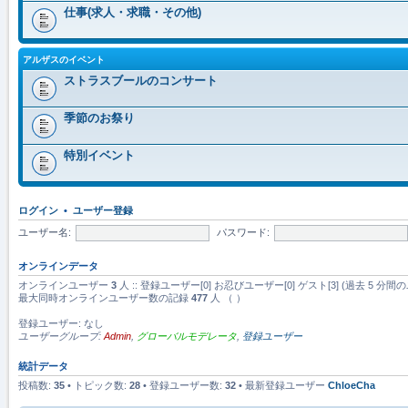
仕事(求人・求職・その他)
アルザスのイベント
ストラスブールのコンサート
季節のお祭り
特別イベント
ログイン
•
ユーザー登録
ユーザー名:
パスワード:
オンラインデータ
オンラインユーザー
3
人 :: 登録ユーザー[0] お忍びユーザー[0] ゲスト[3] (過去 
最大同時オンラインユーザー数の記録
477
人 （ ）
登録ユーザー: なし
ユーザーグループ:
Admin
,
グローバルモデレータ
,
登録ユーザー
統計データ
投稿数:
35
• トピック数:
28
• 登録ユーザー数:
32
• 最新登録ユーザー
ChloeCha