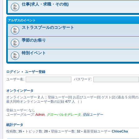
仕事(求人・求職・その他)
アルザスのイベント
ストラスブールのコンサート
季節のお祭り
特別イベント
ログイン
•
ユーザー登録
ユーザー名:
パスワード:
オンラインデータ
オンラインユーザー
2
人 :: 登録ユーザー[0] お忍びユーザー[0] ゲスト[2] (過去 
最大同時オンラインユーザー数の記録
477
人 （ ）
登録ユーザー: なし
ユーザーグループ:
Admin
,
グローバルモデレータ
,
登録ユーザー
統計データ
投稿数:
35
• トピック数:
28
• 登録ユーザー数:
32
• 最新登録ユーザー
ChloeCha