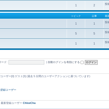
投
1
2
トピック
記事
最
投
1
1
投
5
5
投
1
1
ワード:
|
自動ログインを有効にする
忍びユーザー[0] ゲスト[3] (過去 5 分間のユーザーアクションに基づいています)
）
登録ユーザー
• 最新登録ユーザー
ChloeCha