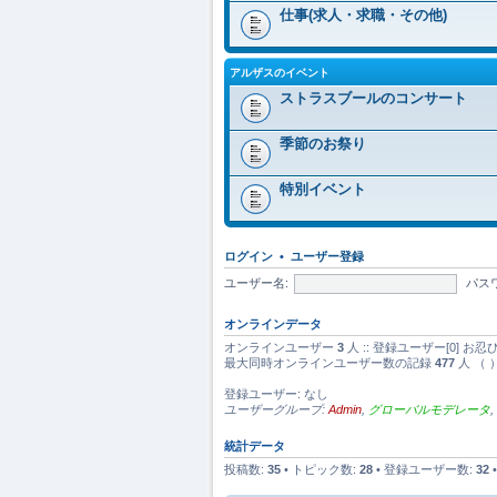
仕事(求人・求職・その他)
アルザスのイベント
ストラスブールのコンサート
季節のお祭り
特別イベント
ログイン
•
ユーザー登録
ユーザー名:
パス
オンラインデータ
オンラインユーザー
3
人 :: 登録ユーザー[0] お
最大同時オンラインユーザー数の記録
477
人 （ 
登録ユーザー: なし
ユーザーグループ:
Admin
,
グローバルモデレータ
,
統計データ
投稿数:
35
• トピック数:
28
• 登録ユーザー数:
32