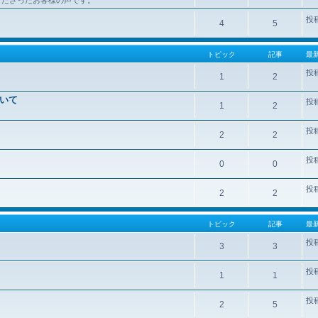
投
4
5
トピック
記事
最
投
1
2
いて
投
1
2
投
2
2
投
0
0
投
2
2
トピック
記事
最
投
3
3
投
1
1
投
2
5