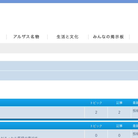
AlsaceKai
トピック
記事
最
投
2
2
トピック
記事
最
投
0
0
くださったお客様の声です。