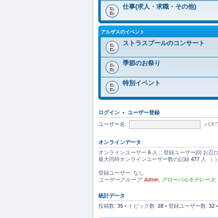
仕事(求人・求職・その他)
アルザスのイベント
ストラスブールのコンサート
季節のお祭り
特別イベント
ログイン
•
ユーザー登録
ユーザー名:
パス
オンラインデータ
オンラインユーザー
6
人 :: 登録ユーザー[0] お
最大同時オンラインユーザー数の記録
477
人 （ 
登録ユーザー: なし
ユーザーグループ:
Admin
,
グローバルモデレータ
,
統計データ
投稿数:
35
• トピック数:
28
• 登録ユーザー数:
32