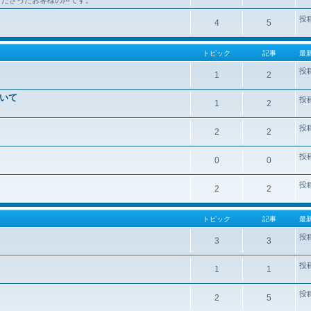
投
4
5
トピック
記事
最
投
1
2
いて
投
1
2
投
2
2
投
0
0
投
2
2
トピック
記事
最
投
3
3
投
1
1
投
2
5