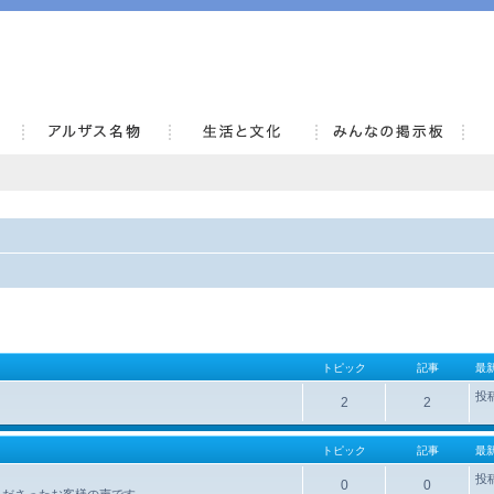
AlsaceKai
トピック
記事
最
投
2
2
トピック
記事
最
投
0
0
くださったお客様の声です。