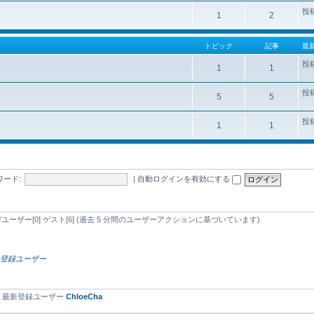
投
1
2
トピック
記事
最
投
1
1
投
5
5
投
1
1
ワード:
|
自動ログインを有効にする
忍びユーザー[0] ゲスト[6] (過去 5 分間のユーザーアクションに基づいています)
）
登録ユーザー
• 最新登録ユーザー
ChloeCha