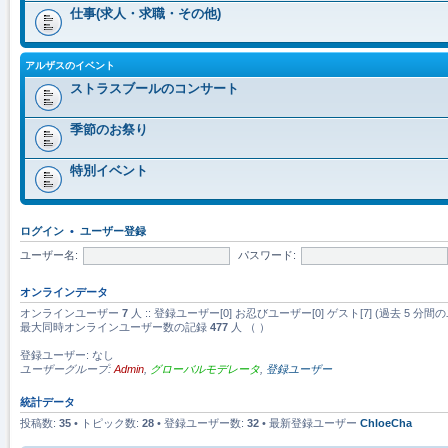
仕事(求人・求職・その他)
アルザスのイベント
ストラスブールのコンサート
季節のお祭り
特別イベント
ログイン
•
ユーザー登録
ユーザー名:
パスワード:
オンラインデータ
オンラインユーザー
7
人 :: 登録ユーザー[0] お忍びユーザー[0] ゲスト[7] (過去 
最大同時オンラインユーザー数の記録
477
人 （ ）
登録ユーザー: なし
ユーザーグループ:
Admin
,
グローバルモデレータ
,
登録ユーザー
統計データ
投稿数:
35
• トピック数:
28
• 登録ユーザー数:
32
• 最新登録ユーザー
ChloeCha