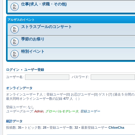
仕事(求人・求職・その他)
アルザスのイベント
ストラスブールのコンサート
季節のお祭り
特別イベント
ログイン
•
ユーザー登録
ユーザー名:
パスワード:
オンラインデータ
オンラインユーザー
7
人 :: 登録ユーザー[0] お忍びユーザー[0] ゲスト[7] (過去 
最大同時オンラインユーザー数の記録
477
人 （ ）
登録ユーザー: なし
ユーザーグループ:
Admin
,
グローバルモデレータ
,
登録ユーザー
統計データ
投稿数:
35
• トピック数:
28
• 登録ユーザー数:
32
• 最新登録ユーザー
ChloeCha