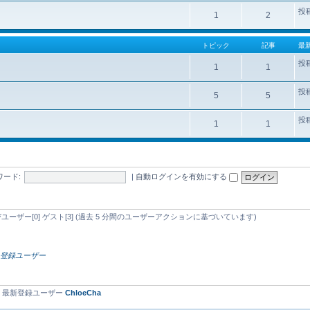
投
1
2
トピック
記事
最
投
1
1
投
5
5
投
1
1
ワード:
|
自動ログインを有効にする
忍びユーザー[0] ゲスト[3] (過去 5 分間のユーザーアクションに基づいています)
）
登録ユーザー
• 最新登録ユーザー
ChloeCha