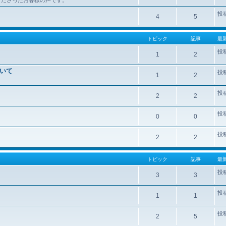
投
4
5
トピック
記事
最
投
1
2
いて
投
1
2
投
2
2
投
0
0
投
2
2
トピック
記事
最
投
3
3
投
1
1
投
2
5