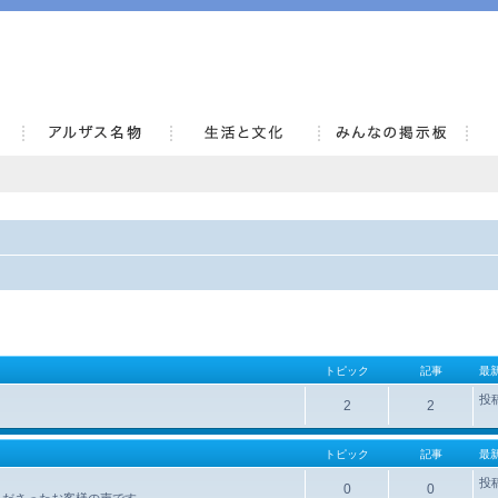
AlsaceKai
トピック
記事
最
投
2
2
トピック
記事
最
投
0
0
くださったお客様の声です。