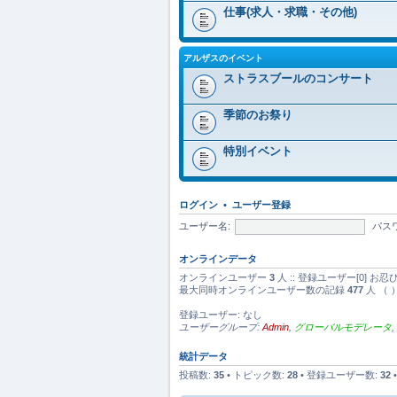
仕事(求人・求職・その他)
アルザスのイベント
ストラスブールのコンサート
季節のお祭り
特別イベント
ログイン
•
ユーザー登録
ユーザー名:
パス
オンラインデータ
オンラインユーザー
3
人 :: 登録ユーザー[0] お
最大同時オンラインユーザー数の記録
477
人 （ 
登録ユーザー: なし
ユーザーグループ:
Admin
,
グローバルモデレータ
,
統計データ
投稿数:
35
• トピック数:
28
• 登録ユーザー数:
32