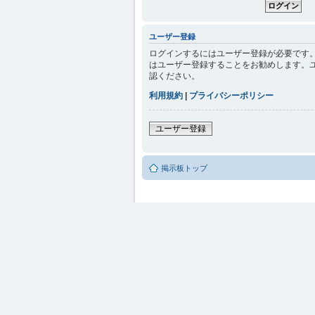
ユーザー登録
ログインするにはユーザー登録が必要です。
はユーザー登録することをお勧めします。
認ください。
利用規約
|
プライバシーポリシー
ユーザー登録
掲示板トップ