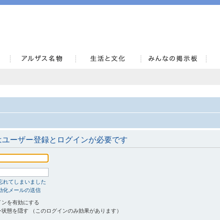
AlsaceKai
はユーザー登録とログインが必要です
忘れてしまいました
効化メールの送信
インを有効にする
状態を隠す （このログインのみ効果があります）