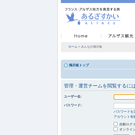
ホーム
> みんなの掲示板
掲示板トップ
管理・運営チームを閲覧するに
ユーザー名:
パスワード:
パスワードを
アカウント有
自動ログ
オンライン