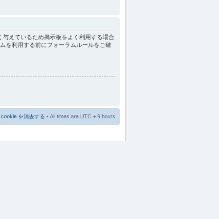
く与えているため掲示板をよく利用する場合
ムを利用する前にフォーラムルールをご確
cookie を消去する
• All times are UTC + 9 hours