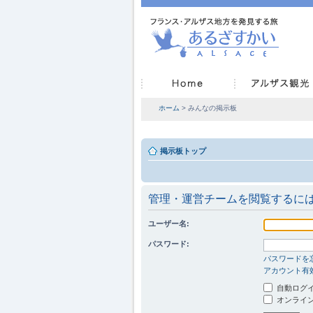
ホーム
> みんなの掲示板
掲示板トップ
管理・運営チームを閲覧するに
ユーザー名:
パスワード:
パスワードを
アカウント有
自動ログ
オンライン