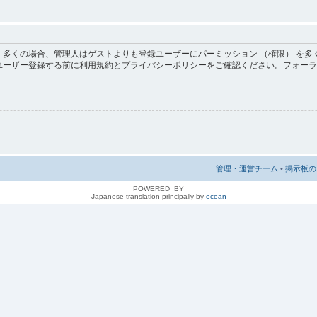
多くの場合、管理人はゲストよりも登録ユーザーにパーミッション （権限） を多
ユーザー登録する前に利用規約とプライバシーポリシーをご確認ください。フォーラ
管理・運営チーム
•
掲示板の 
POWERED_BY
Japanese translation principally by
ocean