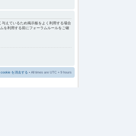
く与えているため掲示板をよく利用する場合
ムを利用する前にフォーラムルールをご確
cookie を消去する
• All times are UTC + 9 hours