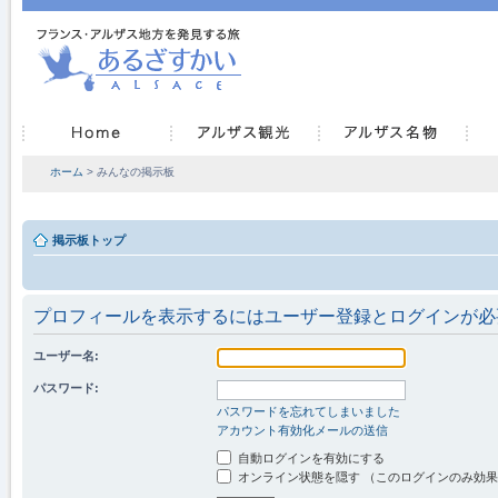
ホーム
> みんなの掲示板
掲示板トップ
プロフィールを表示するにはユーザー登録とログインが必
ユーザー名:
パスワード:
パスワードを忘れてしまいました
アカウント有効化メールの送信
自動ログインを有効にする
オンライン状態を隠す （このログインのみ効