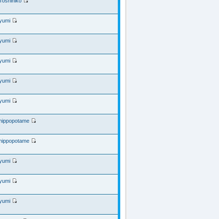
Toshihiko
yumi
yumi
yumi
yumi
yumi
hippopotame
hippopotame
yumi
yumi
yumi