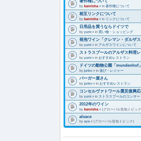
著作権について
by
kanrisha
» in
著作権について
相互リンクについて
by
kanrisha
» in
リンクについて
日用品を買うならドイツで
by
yumi
» in
買い物・ショッピング
発泡ワイン「クレマン・ダルザス
by
yumi
» in
アルザスワインについて
ストラスブールのアルザス料理レ
by
yumi
» in
おすすめレストラン
ドイツの動物公園「mundenhof
by
junko
» in
遊び・レジャー
バーガー屋さん
by
junko
» in
おすすめレストラン
コンセルヴァトワール震災復興応援コン
by
yumi
» in
ストラスブールのコンサー
2012年のワイン
by
kanrisha
» (グローバル告知トピック
alsace
by
aya
» (グローバル告知トピック)