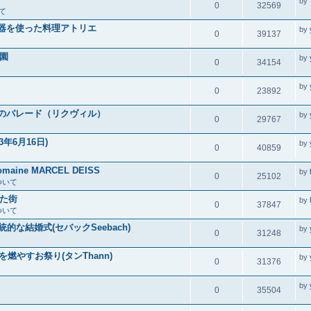
by
0
32569
て
ス陶器を使った料理アトリエ
by
0
39137
園
by
0
34154
by
0
23892
チアのパレード（リクヴィル）
by
0
29767
年6月16日)
by
0
40859
ne MARCEL DEISS
by
0
25102
ついて
た街
by
0
37847
ついて
統的な結婚式(セバックSeebach)
by
0
31248
木を燃やすお祭り(タンThann)
by
0
31376
by
0
35504