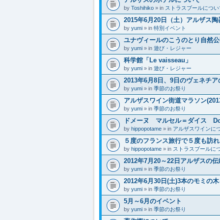
by
Toshihiko
» in
ストラスブールについ
2015年6月20日（土）アルザ
by
yumi
» in
特別イベント
ユナヴィールのこうのとり自然公
by
yumi
» in
遊び・レジャー
科学館「Le vaisseau」
by
yumi
» in
遊び・レジャー
2013年6月8日、9日のヴェネ
by
yumi
» in
季節のお祭り
アルザスワイン街道マラソン(2013
by
yumi
» in
季節のお祭り
ドメーヌ マルセル＝ダイス Domai
by
hippopotame
» in
アルザスワインに
５度のフランス旅行で５度も訪れ
by
hippopotame
» in
ストラスブールに
2012年7月20～22日アルザスの伝
by
yumi
» in
季節のお祭り
2012年6月30日(土)3本のモミの
by
yumi
» in
季節のお祭り
5月～6月のイベント
by
yumi
» in
季節のお祭り