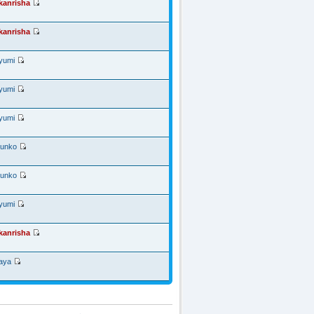
kanrisha
kanrisha
yumi
yumi
yumi
junko
junko
yumi
kanrisha
aya