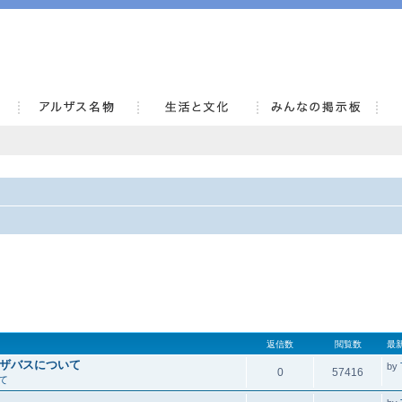
AlsaceKai
返信数
閲覧数
最
ザバスについて
by
0
57416
て