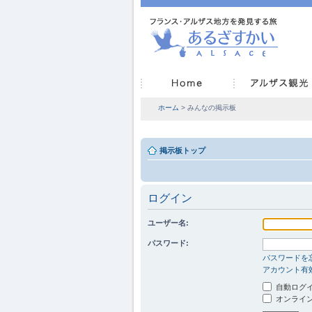
ホーム
> みんなの掲示板
掲示板トップ
ログイン
ユーザー名:
パスワード:
パスワードを
アカウント有
自動ログ
オンライン