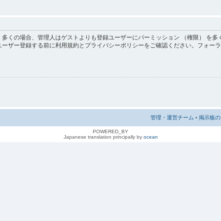
多くの場合、管理人はゲストよりも登録ユーザーにパーミッション （権限） を多
ユーザー登録する前に利用規約とプライバシーポリシーをご確認ください。フォーラ
管理・運営チーム
•
掲示板の 
POWERED_BY
Japanese translation principally by
ocean