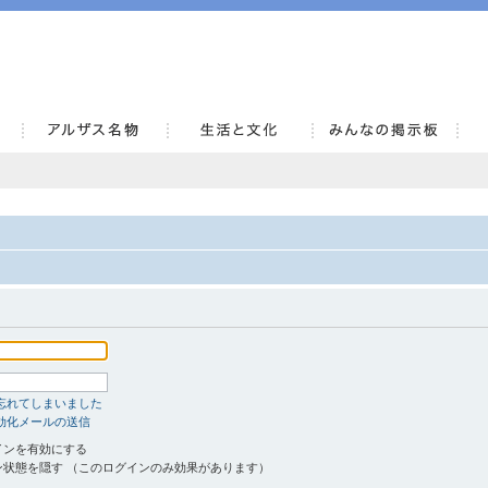
AlsaceKai
忘れてしまいました
効化メールの送信
インを有効にする
状態を隠す （このログインのみ効果があります）