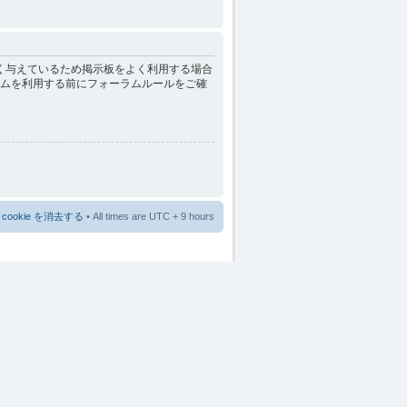
く与えているため掲示板をよく利用する場合
ムを利用する前にフォーラムルールをご確
cookie を消去する
• All times are UTC + 9 hours