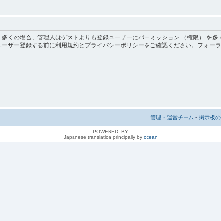
多くの場合、管理人はゲストよりも登録ユーザーにパーミッション （権限） を多
ユーザー登録する前に利用規約とプライバシーポリシーをご確認ください。フォーラ
管理・運営チーム
•
掲示板の 
POWERED_BY
Japanese translation principally by
ocean