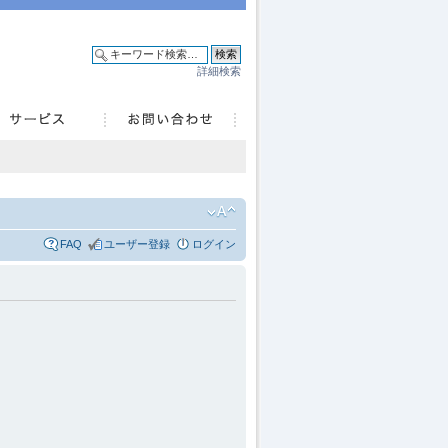
詳細検索
FAQ
ユーザー登録
ログイン