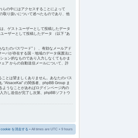
ん。それらの中にはアクセスすることによって
情報の取り扱いについて述べたものであり、他
は、ゲストユーザーとして投稿したデータ
登録ユーザーとして投稿したデータ （以下 “あ
あなたのパスワード” ） 、有効なメールアド
ホストサーバが存在する国・地域のデータ保護法に
ション的なものであり入力しなくてもかま
ウェア からの自動送信メールについて、許
ることは望ましくありません。あなたのパス
eKai” の関係者、phpBB Group ま
忘れるようなことがあればログインページ内の
力し送信が完了し次第、phpBBソフトウ
cookie を消去する
• All times are UTC + 9 hours