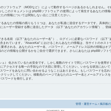
トウェア 以外のソフトウェア （MODなど） によって動作するページがあるかもしれませ
。しかしこのドキュメントは phpBBソフトウェア の使用によって発生するあなたの
なたの情報については関知しない点にご注意ください。
するあなたの情報の残りもう１つは、あなたが私達に送信するデータです。具体的に
eKai” にユーザー登録する際に送信したデータ （以下 “あなたのアカウント情報”） 、
る名前 （以下 “あなたのユーザー名” ） 、ログインに必要なパスワード （以下 “
 が含まれています。 “AlsaceKai” におけるこれらあなたの情報は、当サイトの
に要求される、あなたのユーザー名、パスワード、メールアドレス以外の情報はオプ
のどの情報を公開するかをご自分で選択できます。さらにあなたは phpBBソフト
シュ） 化されているため安全です。しかし複数のサイトで同じパスワードを使用す
ウントにアクセスする唯一の手段なので大切に管理してください。いかなる状況においても “Alsac
あなたのパスワードをあなたに問い合わせるようなことはありません。もしパスワードを
クをクリックしてください。移動先のページであなたのユーザー名とメールアドレスを入
パスワードを発行します。
管理・運営チーム
•
掲示板の 
POWERED_BY