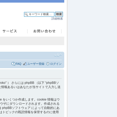
詳細検索
FAQ
ユーザー登録
ログイン
ceryoko” ） さらには phpBB （以下 “phpBBソ
よって発生した情報あるいはあなたが当サイトで入力し送
e をいくつか作成します。cookie 情報はウ
ウザにダウンロードされます。作成される
D情報 は phpBBソフトウェア によって自動的にあ
kie はトピックの既読情報を保管するのに使用