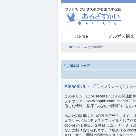
ホーム
> みんなの掲示板
掲示板トップ
AlsaceKai - プライバシーポリシ
このポリシーは “AlsaceKai” とその関連団体 （以下 “
フトウェア”, “www.phpbb.com”, “
信した情報 （以下 “あなたの情報” ） 
あなたの情報は２つの方法で発生します。１つは、 
ェブサーバ上にテキストファイルとして作
cookie の１番目と２番目は ユーザーID （以下
なたに割り当てられます。作成される cooki
され、サイト閲覧の利便性を向上させます