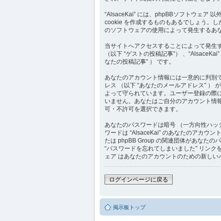
“AlsaceKai” には、phpBBソフ
cookie を作成するものもあるでしょう
のソフトウェアの使用によって発生するあ
当サイトへアクセスすることによって発生
（以下 “ゲストの投稿記事”） 、“Alsac
なたの投稿記事” ） です。
あなたのアカウント情報には一意的に判別でき
レス （以下 “あなたのメールアドレス” ）
よって守られています。ユーザー登録の際
いません。あなたはご自分のアカウント情報
可・不許可を選択できます。
あなたのパスワードは暗号 （一方向性ハッ
ワードは “AlsaceKai” のあなたのアカ
たは phpBB Group の関連団体が
“パスワードを忘れてしまいました” リン
ェア はあなたのアカウントのための新しい
ログインページに戻る
掲示板トップ