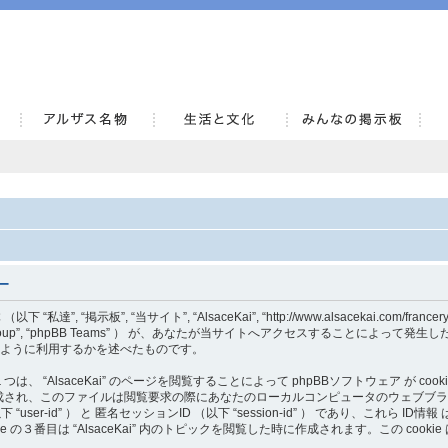
AlsaceKai
ー
私達”, “掲示板”, “当サイト”, “AlsaceKai”, “http://www.alsacekai.com/fran
phpBB Group”, “phpBB Teams” ） が、あなたが当サイトへアクセスすることに
をどのように利用するかを述べたものです。
“AlsaceKai” のページを閲覧することによって phpBBソフトウェア が cooki
成され、このファイルは閲覧要求の際にあなたのローカルコンピュータのウェブブラ
 “user-id” ） と 匿名セッションID （以下 “session-id” ） であり、これら I
e の３番目は “AlsaceKai” 内のトピックを閲覧した時に作成されます。この coo
。