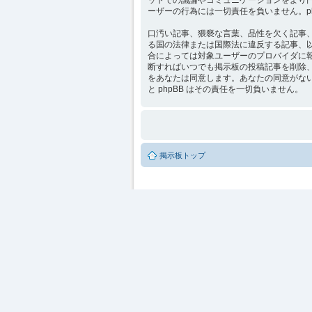
ーザーの行為には一切責任を負いません。p
口汚い記事、猥褻な言葉、品性を欠く記事、他
る国の法律または国際法に違反する記事、
合によっては対象ユーザーのプロバイダに報告さ
断すればいつでも掲示板の投稿記事を削除
をあなたは同意します。あなたの同意がない限
と phpBB はその責任を一切負いません。
掲示板トップ