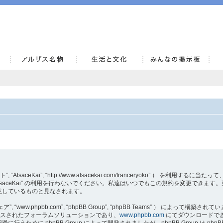
AlsaceKai
当サイト”, “AlsaceKai”, “http://www.alsacekai.com/franceryoko” ）
aceKai” の利用を行わないでください。私達はいつでもこの規約を変更できます。更新・
意しているものと見なされます。
, “www.phpbb.com”, “phpBB Group”, “phpBB Teams” ） によって構築さ
でリリースされたフォーラムソリューションであり、
www.phpbb.com
にてダウンロードでき
うために phpBB Group によって開発されましたが、phpBB Group は p