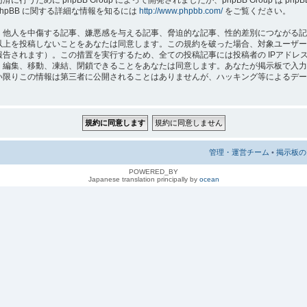
hpBB に関する詳細な情報を知るには
http://www.phpbb.com/
をご覧ください。
人を中傷する記事、嫌悪感を与える記事、脅迫的な記事、性的差別につながる記事、 “A
以上を投稿しないことをあなたは同意します。この規約を破った場合、対象ユーザー
れます）。この措置を実行するため、全ての投稿記事には投稿者の IPアドレス が記録さ
、編集、移動、凍結、閉鎖できることをあなたは同意します。あなたが掲示板で入力
りこの情報は第三者に公開されることはありませんが、ハッキング等によるデータの損傷
管理・運営チーム
•
掲示板の 
POWERED_BY
Japanese translation principally by
ocean