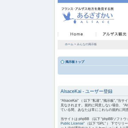
ホーム
> みんなの掲示板
掲示板トップ
AlsaceKai - ユーザー登録
“AlsaceKai” （ 以下 “私達”, “掲示板”, “
見なされます。規約に同意しない場合、 “Als
ている間、あなたは常にこれらの規約に同
当サイトは phpBB （以下 “phpBBソフトウェア”
Public License
” （以下 “GPL” ） 下
ットでの議論やコミュニケーションをより円滑に行