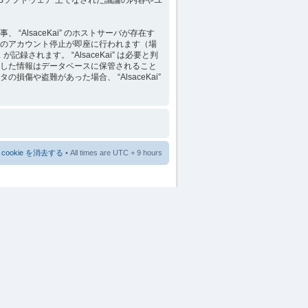
lsaceKai” のホストサーバが存在す
のアカウント停止が即座に行われます（場
れます。 “AlsaceKai” は必要と判
した情報はデータベースに保管されること
や盗難があった場合、 “AlsaceKai”
cookie を消去する
• All times are UTC + 9 hours