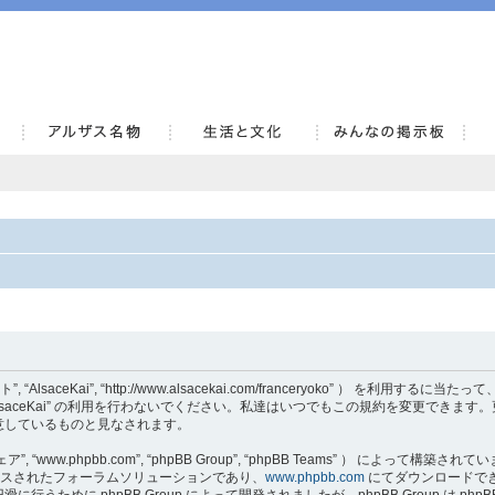
AlsaceKai
当サイト”, “AlsaceKai”, “http://www.alsacekai.com/franceryoko” ）
aceKai” の利用を行わないでください。私達はいつでもこの規約を変更できます。更新・
意しているものと見なされます。
, “www.phpbb.com”, “phpBB Group”, “phpBB Teams” ） によって構築さ
でリリースされたフォーラムソリューションであり、
www.phpbb.com
にてダウンロードでき
うために phpBB Group によって開発されましたが、phpBB Group は p