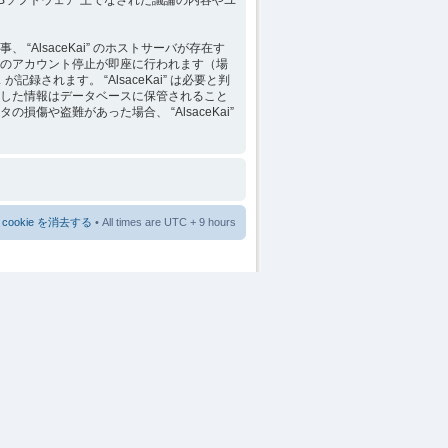
lsaceKai” のホストサーバが存在す
のアカウント停止が即座に行われます（場
れます。 “AlsaceKai” は必要と判
した情報はデータベースに保管されること
や盗難があった場合、 “AlsaceKai”
cookie を消去する
• All times are UTC + 9 hours