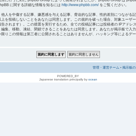
hpBB に関する詳細な情報を知るには
http://www.phpbb.com/
をご覧ください。
人を中傷する記事、嫌悪感を与える記事、脅迫的な記事、性的差別につながる記事、 “A
以上を投稿しないことをあなたは同意します。この規約を破った場合、対象ユーザー
れます）。この措置を実行するため、全ての投稿記事には投稿者の IPアドレス が記録さ
、編集、移動、凍結、閉鎖できることをあなたは同意します。あなたが掲示板で入力
りこの情報は第三者に公開されることはありませんが、ハッキング等によるデータの損傷
管理・運営チーム
•
掲示板の 
POWERED_BY
Japanese translation principally by
ocean