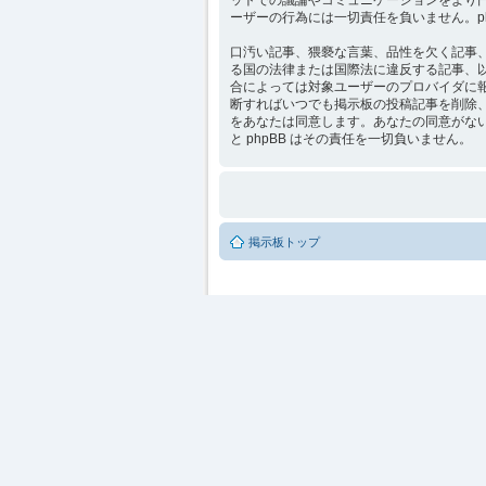
ーザーの行為には一切責任を負いません。p
口汚い記事、猥褻な言葉、品性を欠く記事、他
る国の法律または国際法に違反する記事、
合によっては対象ユーザーのプロバイダに報告さ
断すればいつでも掲示板の投稿記事を削除
をあなたは同意します。あなたの同意がない限
と phpBB はその責任を一切負いません。
掲示板トップ