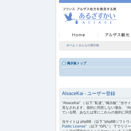
ホーム
> みんなの掲示板
掲示板トップ
AlsaceKai - ユーザー登録
“AlsaceKai” （ 以下 “私達”, “掲示板”, “
見なされます。規約に同意しない場合、 “Als
ている間、あなたは常にこれらの規約に同
当サイトは phpBB （以下 “phpBBソフトウェア”
Public License
” （以下 “GPL” ） 下
ットでの議論やコミュニケーションをより円滑に行