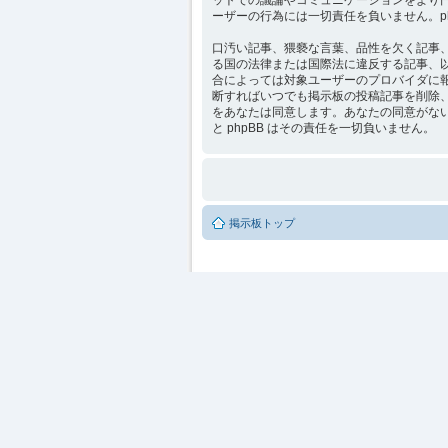
ーザーの行為には一切責任を負いません。p
口汚い記事、猥褻な言葉、品性を欠く記事、他
る国の法律または国際法に違反する記事、
合によっては対象ユーザーのプロバイダに報告さ
断すればいつでも掲示板の投稿記事を削除
をあなたは同意します。あなたの同意がない限
と phpBB はその責任を一切負いません。
掲示板トップ