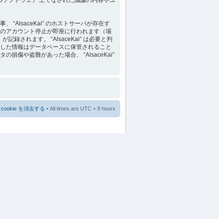
lsaceKai” のホストサーバが存在す
のアカウント停止が即座に行われます（場
れます。 “AlsaceKai” は必要と判
した情報はデータベースに保管されること
や盗難があった場合、 “AlsaceKai”
cookie を消去する
• All times are UTC + 9 hours