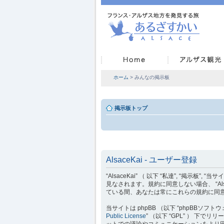
ホーム
> みんなの掲示板
掲示板トップ
AlsaceKai - ユーザー登録
“AlsaceKai” （ 以下 “私達”, “掲示板”, “
見なされます。規約に同意しない場合、 “Als
ている間、あなたは常にこれらの規約に同
当サイトは phpBB （以下 “phpBBソフトウェア”
Public License
” （以下 “GPL” ） 下
ットでの議論やコミュニケーションをより円滑に行