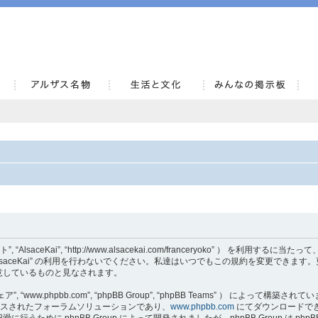
AlsaceKai
当サイト”, “AlsaceKai”, “http://www.alsacekai.com/franceryoko” ）
aceKai” の利用を行わないでください。私達はいつでもこの規約を変更できます。更新・
意しているものと見なされます。
, “www.phpbb.com”, “phpBB Group”, “phpBB Teams” ） によって構築さ
でリリースされたフォーラムソリューションであり、
www.phpbb.com
にてダウンロードでき
うために phpBB Group によって開発されましたが、phpBB Group は p