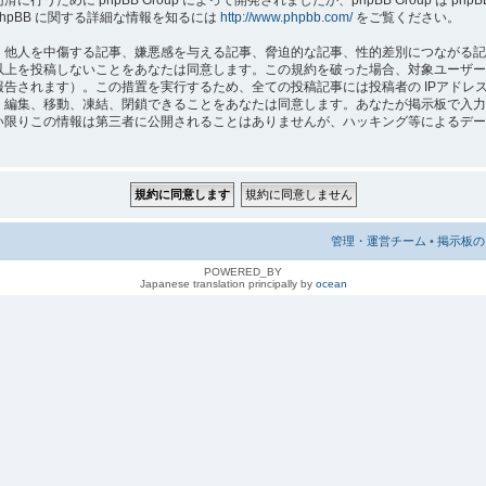
hpBB に関する詳細な情報を知るには
http://www.phpbb.com/
をご覧ください。
人を中傷する記事、嫌悪感を与える記事、脅迫的な記事、性的差別につながる記事、 “A
以上を投稿しないことをあなたは同意します。この規約を破った場合、対象ユーザー
れます）。この措置を実行するため、全ての投稿記事には投稿者の IPアドレス が記録さ
、編集、移動、凍結、閉鎖できることをあなたは同意します。あなたが掲示板で入力
りこの情報は第三者に公開されることはありませんが、ハッキング等によるデータの損傷
管理・運営チーム
•
掲示板の 
POWERED_BY
Japanese translation principally by
ocean