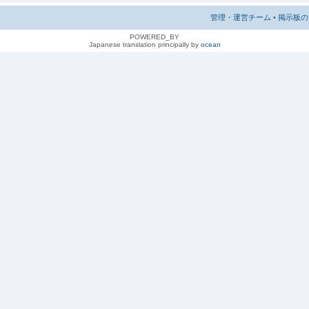
管理・運営チーム
•
掲示板の 
POWERED_BY
Japanese translation principally by
ocean