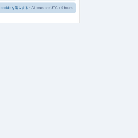
cookie を消去する
• All times are UTC + 9 hours