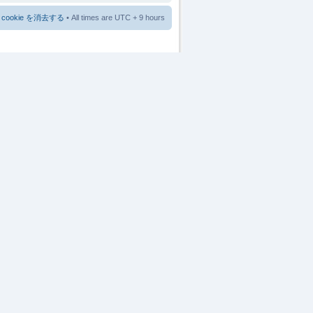
cookie を消去する
• All times are UTC + 9 hours