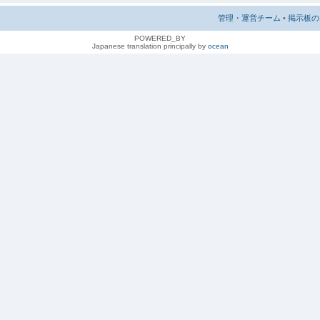
管理・運営チーム
•
掲示板の 
POWERED_BY
Japanese translation principally by
ocean