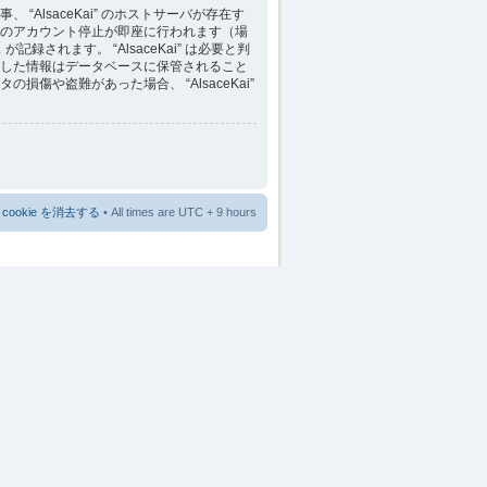
lsaceKai” のホストサーバが存在す
のアカウント停止が即座に行われます（場
れます。 “AlsaceKai” は必要と判
した情報はデータベースに保管されること
や盗難があった場合、 “AlsaceKai”
cookie を消去する
• All times are UTC + 9 hours