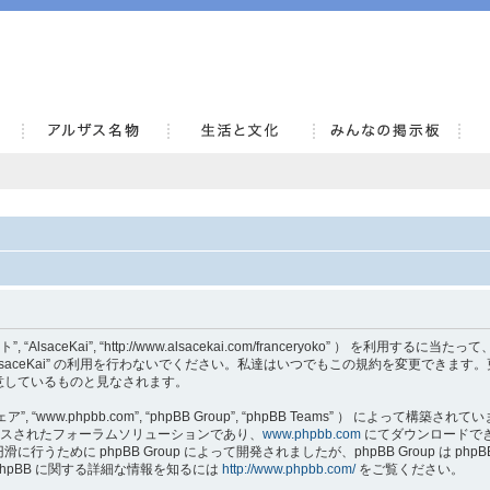
AlsaceKai
当サイト”, “AlsaceKai”, “http://www.alsacekai.com/franceryoko” ）
aceKai” の利用を行わないでください。私達はいつでもこの規約を変更できます。更新・
意しているものと見なされます。
, “www.phpbb.com”, “phpBB Group”, “phpBB Teams” ） によって構築さ
でリリースされたフォーラムソリューションであり、
www.phpbb.com
にてダウンロードでき
うために phpBB Group によって開発されましたが、phpBB Group は p
hpBB に関する詳細な情報を知るには
http://www.phpbb.com/
をご覧ください。