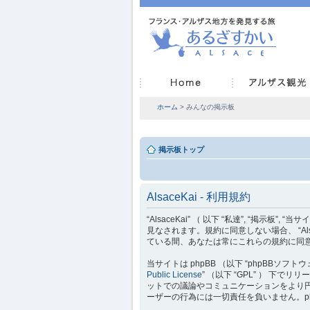
ホーム
> みんなの掲示板
掲示板トップ
AlsaceKai - 利用規約
“AlsaceKai” （ 以下 “私達”, “掲示板”, “
見なされます。規約に同意しない場合、 “Als
ている間、あなたは常にこれらの規約に同
当サイトは phpBB （以下 “phpBBソフトウェア”
Public License
” （以下 “GPL” ） 下
ットでの議論やコミュニケーションをより円滑に行
ーザーの行為には一切責任を負いません。p