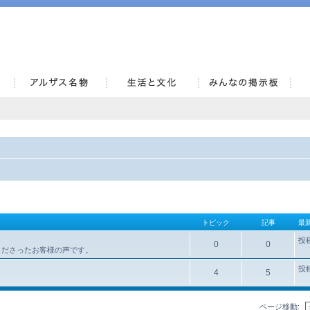
AlsaceKai
トピック
記事
最
投
0
0
くださったお客様の声です。
投
4
5
ページ移動: