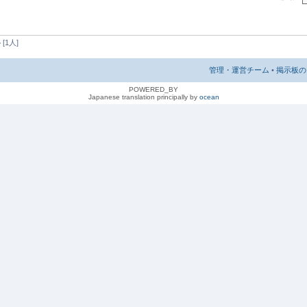
1人]
管理・運営チーム
•
掲示板の 
POWERED_BY
Japanese translation principally by
ocean