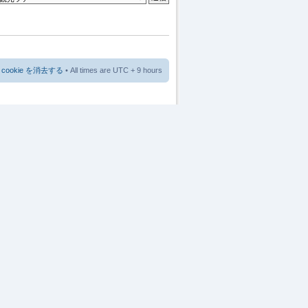
cookie を消去する
• All times are UTC + 9 hours