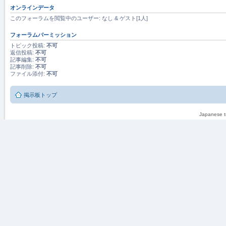
オンラインデータ
このフォーラムを閲覧中のユーザー: なし & ゲスト[1人]
フォーラムパーミッション
トピック投稿:
不可
返信投稿:
不可
記事編集:
不可
記事削除:
不可
ファイル添付:
不可
掲示板トップ
Japanese tr