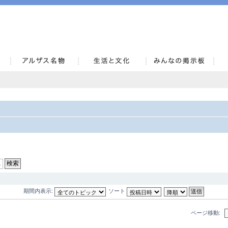
AlsaceKai
期間内表示:
ソート
ページ移動: