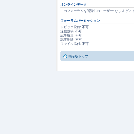
オンラインデータ
このフォーラムを閲覧中のユーザー: なし & ゲスト[
フォーラムパーミッション
トピック投稿:
不可
返信投稿:
不可
記事編集:
不可
記事削除:
不可
ファイル添付:
不可
掲示板トップ