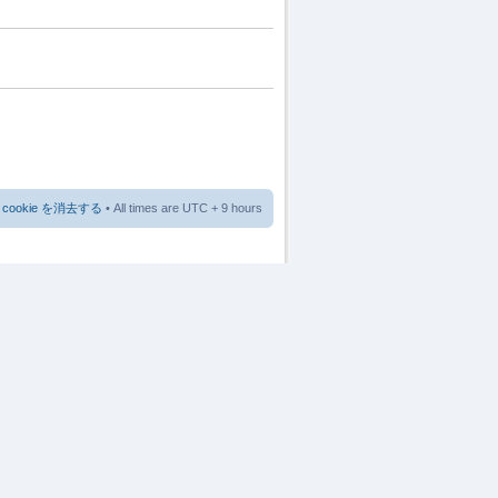
cookie を消去する
• All times are UTC + 9 hours