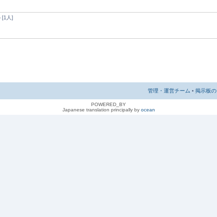
1人]
管理・運営チーム
•
掲示板の 
POWERED_BY
Japanese translation principally by
ocean