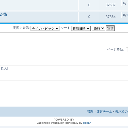
by
0
32587
た街
by
0
37864
期間内表示:
ソート
ページ移動:
1人]
管理・運営チーム
•
掲示板の 
POWERED_BY
Japanese translation principally by
ocean