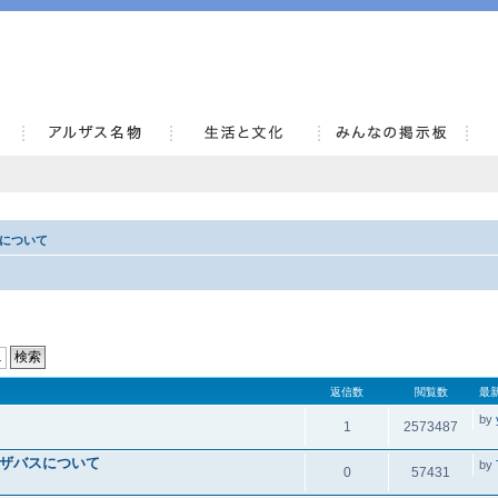
AlsaceKai
について
返信数
閲覧数
最
by
1
2573487
ザバスについて
by
0
57431