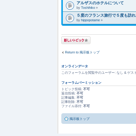
アルザスのホテルについて
by
Toshihiko
»
５度のフランス旅行で５度も訪れ
by
hippopotame
»
トピックを投稿す
る
Return to 掲示板トップ
オンラインデータ
このフォーラムを閲覧中のユーザー: なし & ゲスト[
フォーラムパーミッション
トピック投稿:
不可
返信投稿:
不可
記事編集:
不可
記事削除:
不可
ファイル添付:
不可
掲示板トップ