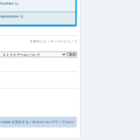
Toshihiko
hippopotame
4 件のトピック • ページ
1
／
1
cookie を消去する
• All times are UTC + 9 hours