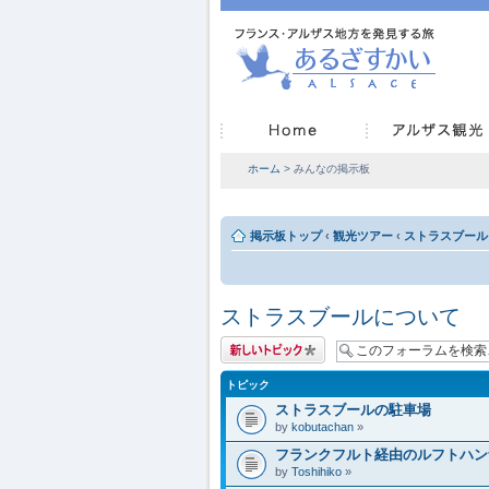
ホーム
> みんなの掲示板
掲示板トップ
‹
観光ツアー
‹
ストラスブール
ストラスブールについて
トピックを投稿す
る
トピック
ストラスブールの駐車場
by
kobutachan
»
フランクフルト経由のルフトハン
by
Toshihiko
»