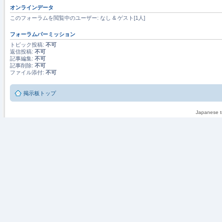
オンラインデータ
このフォーラムを閲覧中のユーザー: なし & ゲスト[1人]
フォーラムパーミッション
トピック投稿:
不可
返信投稿:
不可
記事編集:
不可
記事削除:
不可
ファイル添付:
不可
掲示板トップ
Japanese tr