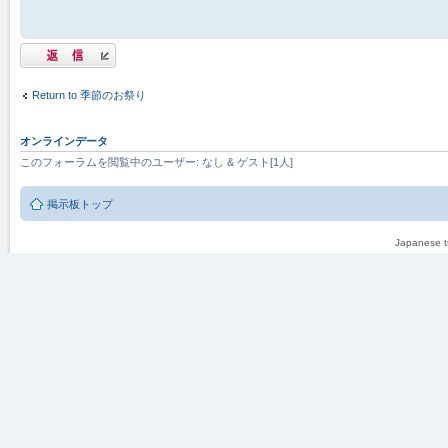
返信する
Return to 季節のお祭り
オンラインデータ
このフォーラムを閲覧中のユーザー: なし & ゲスト[1人]
掲示板トップ
Japanese tr