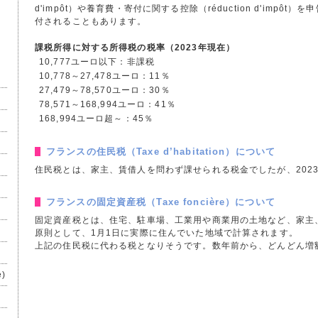
d'impôt）や養育費・寄付に関する控除（réduction d'imp
付されることもあります。
課税所得に対する所得税の税率（2023年現在）
10,777ユーロ以下：非課税
10,778～27,478ユーロ：11％
27,479～78,570ユーロ：30％
78,571～168,994ユーロ：41％
168,994ユーロ超～：45％
フランスの住民税（Taxe d’habitation）について
住民税とは、家主、賃借人を問わず課せられる税金でしたが、202
フランスの固定資産税（Taxe foncière）について
固定資産税とは、住宅、駐車場、工業用や商業用の土地など、家主
原則として、1月1日に実際に住んでいた地域で計算されます。
上記の住民税に代わる税となりそうです。数年前から、どんどん増
e)