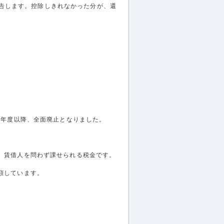
ôt）を申告します。控除しきれなかった分が、還
3年度以降、全面廃止となりました。
、賃借人を問わず課せられる税金です。
額しています。