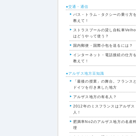
●交通・通信
バス・トラム・タクシーの乗り方
教えて！
ストラスブールの貸し自転車Velho
はどうやって使う？
国内郵便・国際小包を送るには？
インターネット・電話接続の仕方
教えて！
●アルザス地方豆知識
「最後の授業」の舞台。フランス
ドイツを行き来した地方
アルザス地方の有名人？
2012年のミスフランスはアルザス
人！
肥満率No2のアルザス地方の名産
理