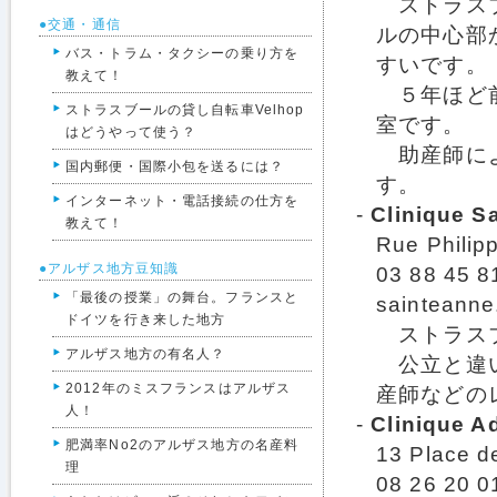
ストラスブ
●交通・通信
ルの中心部
バス・トラム・タクシーの乗り方を
すいです。
教えて！
５年ほど前
ストラスブールの貸し自転車Velhop
室です。
はどうやって使う？
助産師によ
国内郵便・国際小包を送るには？
す。
インターネット・電話接続の仕方を
-
Clinique S
教えて！
Rue Philip
●アルザス地方豆知識
03 88 45 8
「最後の授業」の舞台。フランスと
sainteanne
ドイツを行き来した地方
ストラスブ
アルザス地方の有名人？
公立と違い
2012年のミスフランスはアルザス
産師などの
人！
-
Clinique A
肥満率No2のアルザス地方の名産料
13 Place d
理
08 26 20 0