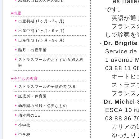
les Ha
結婚式当日の大体の流れ
です。
●出産
英語が通
出産初期 (1ヶ月～3ヶ月)
フランスの
出産中期 (4ヶ月～6ヶ月)
しで診察を
出産後期 (7ヶ月～9ヶ月)
-
Dr. Brigitte
臨月・出産準備
Service de
1 avenue M
ストラスブールのおすすめ産婦人科
医
03 88 11 6
オートピエ
●子どもの教育
ストラスブ
ストラスブールの子供の遊び場
フランス人
託児所・保育園
-
Dr. Michel 
幼稚園の登録・必要なもの
ESCA 10 ru
幼稚園の1日
03 88 36 7
小学校
ガリアの近
ゆったりし
中学校