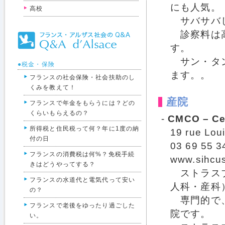
にも人気。
高校
サバサバし
診察料は高
す。
サン・タン
●税金・保険
ます。。
フランスの社会保険・社会扶助のし
くみを教えて！
産院
フランスで年金をもらうには？どの
くらいもらえるの？
-
CMCO – Cen
所得税と住民税って何？年に1度の納
19 rue Lou
付の日
03 69 55 3
フランスの消費税は何%？免税手続
www.sihcus
きはどうやってする？
ストラスブ
フランスの水道代と電気代って安い
人科・産科
の？
専門的で、
フランスで老後をゆったり過ごした
院です。
い。