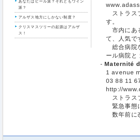
あなたはビール派？それともワイン
www.adassa
派？
ストラスブ
アルザス地方にしかない制度？
す。
クリスマスツリーの起源はアルザ
市内にある
ス！
て、人気で
総合病院な
ール病院と
-
Maternité 
1 avenue m
03 88 11 6
http://www.
ストラスブ
緊急事態に
数年前に改