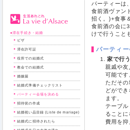
パーティーは
食前酒ヴァンドナ
招く。)+食事
食前酒の会に
●滞在手続き・結婚
けで行うこと
ビザ
パーティー
滞在許可証
家で行う
役所での結婚式
親戚や友
教会での結婚式
可能です
婚姻届
ただその
結婚式準備チェックリスト
どができ
パーティー会場を決める
ます。
招待状の作成
テーブル
結婚祝い品目録 (Liste de mariage)
ることに
費用を抑
結婚式に招待されたら