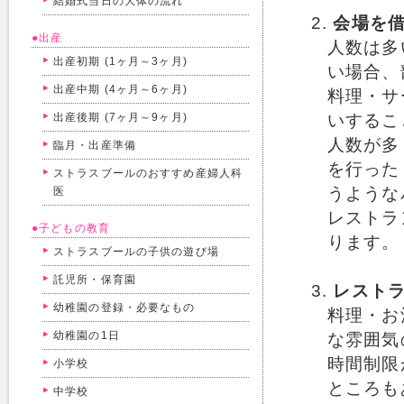
結婚式当日の大体の流れ
会場を
●出産
人数は多
出産初期 (1ヶ月～3ヶ月)
い場合、
出産中期 (4ヶ月～6ヶ月)
料理・サ
出産後期 (7ヶ月～9ヶ月)
いするこ
人数が多
臨月・出産準備
を行った
ストラスブールのおすすめ産婦人科
うような
医
レストラ
●子どもの教育
ります。
ストラスブールの子供の遊び場
託児所・保育園
レスト
幼稚園の登録・必要なもの
料理・お
幼稚園の1日
な雰囲気
時間制限
小学校
ところも
中学校