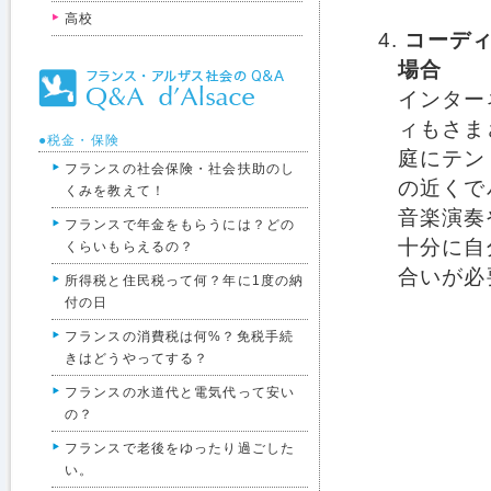
高校
コーデ
場合
インター
ィもさま
●税金・保険
庭にテン
フランスの社会保険・社会扶助のし
の近くで
くみを教えて！
音楽演奏
フランスで年金をもらうには？どの
十分に自
くらいもらえるの？
合いが必
所得税と住民税って何？年に1度の納
付の日
フランスの消費税は何%？免税手続
きはどうやってする？
フランスの水道代と電気代って安い
の？
フランスで老後をゆったり過ごした
い。