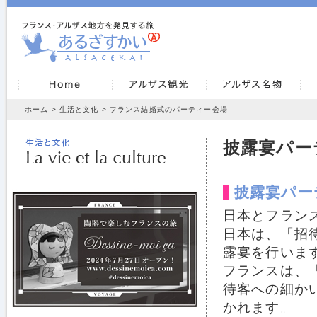
ホーム
>
生活と文化
> フランス結婚式のパーティー会場
披露宴パー
披露宴パー
日本とフラン
日本は、「招
露宴を行いま
フランスは、
待客への細か
かれます。